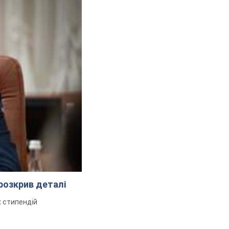
розкрив деталі
 стипендій