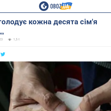
 голодує кожна десята сім'я
ика
23
1,5 т.