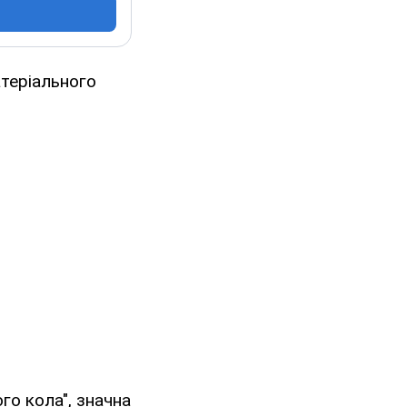
атеріального
го кола", значна