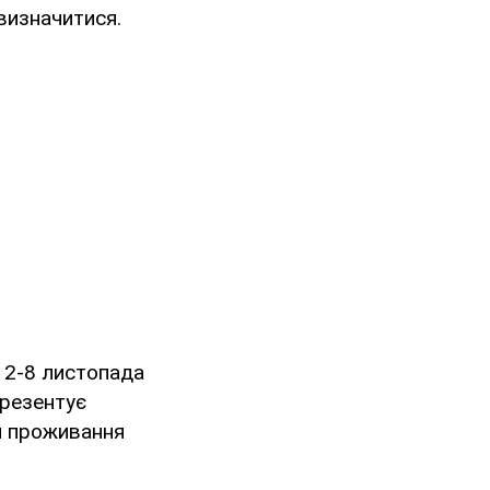
визначитися.
и 2-8 листопада
презентує
ем проживання