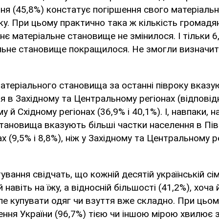
ня (45,8%) констатує погіршення свого матеріаль
оку. При цьому практично така ж кількість громадя
хнє матеріальне становище не змінилося. І тільки 
льне становище покращилося. Не змогли визначит
атеріального становища за останні півроку вказу
я в Західному та Центральному регіонах (відповідн
у й Східному регіонах (36,9% і 40,1%). І, навпаки,
тановища вказують більші частки населення в Пі
х (9,5% і 8,8%), ніж у Західному та Центральному ре
вання свідчать, що кожній десятій українській сім'
навіть на їжу, а відносній більшості (41,2%), хоча
але купувати одяг чи взуття вже складно. При цьо
ення України (96,7%) тією чи іншою мірою хвилює з