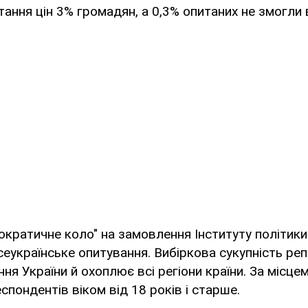
ання цін 3% громадян, а 0,3% опитаних не змогли 
ократичне коло" на замовлення Інституту політик
еукраїнське опитування. Вибіркова сукупність ре
ня України й охоплює всі регіони країни. За місц
спондентів віком від 18 років і старше.