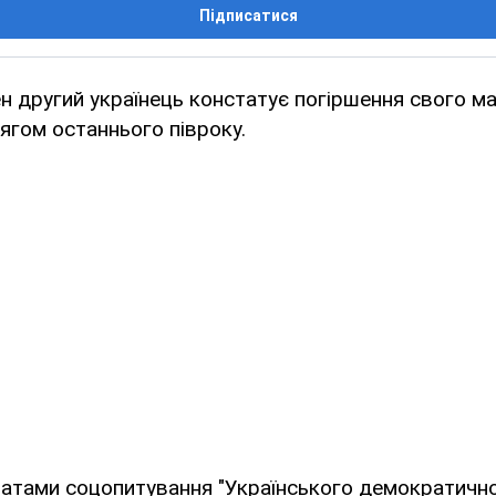
Підписатися
 другий українець констатує погіршення свого м
гом останнього півроку.
татами соцопитування "Українського демократично