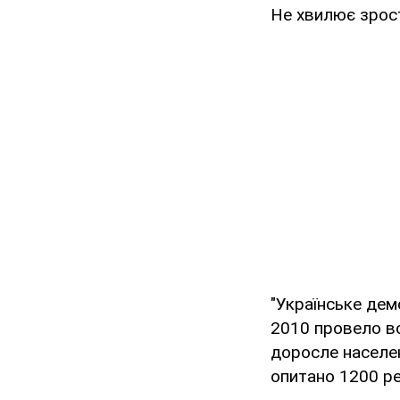
Не хвилює зрост
"Українське дем
2010 провело вс
доросле населен
опитано 1200 ре