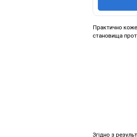
Практично кожен
становища протя
Згідно з резуль