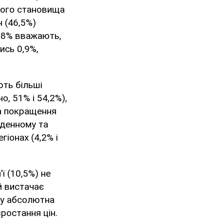
ного становища
н (46,5%)
6,8% вважають,
ись 0,9%,
ють більші
о, 51% і 54,2%),
 на покращення
вденному та
гіонах (4,2% і
ї (10,5%) не
 й вистачає
му абсолютна
ростання цін.