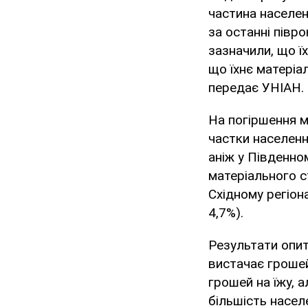
частина населен
за останні півр
зазначили, що ї
що їхнє матеріа
передає УНІАН.
На погіршення м
частки населенн
аніж у Південном
матеріального с
Східному регіона
4,7%).
Результати опиту
вистачає грошей 
грошей на їжу, 
більшість насел