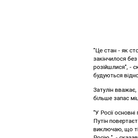
"Це стан - як ст
закінчилося без 
розійшлися", - 
будуються відно
Затулін вважає,
більше запас міц
"У Росії основні
Путін повертаєть
виключаю, що ті
Росію ", - сказав