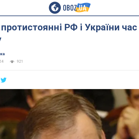
в протистоянні РФ і України ча
у
ика
24
921