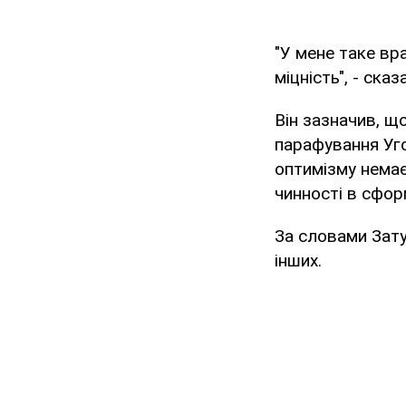
"У мене таке вр
міцність", - сказ
Він зазначив, щ
парафування Уго
оптимізму немає
чинності в сфор
За словами Затул
інших.