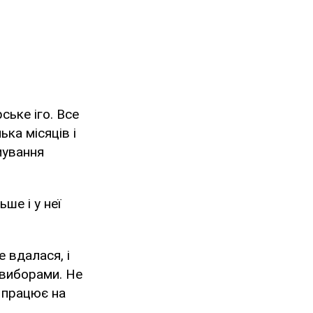
ське іго. Все
ька місяців і
мування
ше і у неї
е вдалася, і
з виборами. Не
с працює на