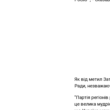
Як від метил Зат
Ради, незважаюч
"Партія регіонів
це велика мудрі