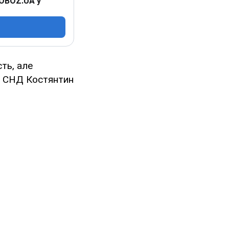
 OBOZ.UA у
сть, але
їн СНД Костянтин