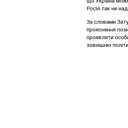
що Україна може
Росія так не наді
За словами Зату
прояснення пози
проявляти особи
зовнішню політи