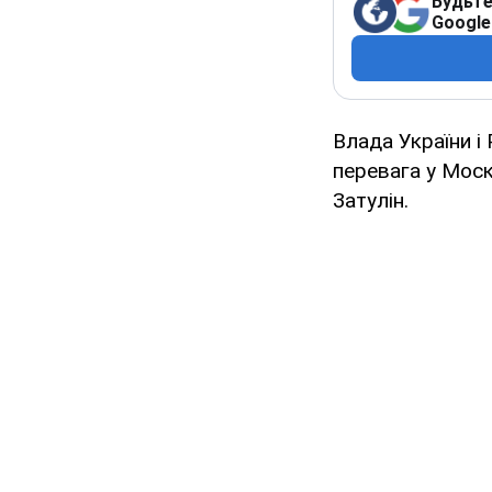
Будьте
Google
Влада України і
перевага у Моск
Затулін.