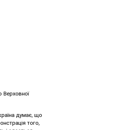
до Верховної
Україна думає, що
онстрація того,