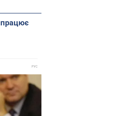
с працює
РУС