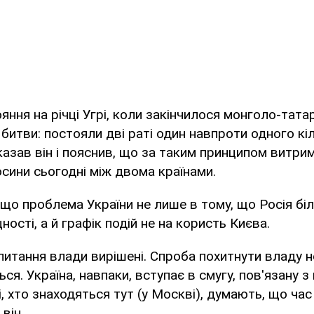
ояння на річці Угрі, коли закінчилося монголо-татар
битви: постояли дві раті один навпроти одного кіл
сказав він і пояснив, що за таким принципом витри
сини сьогодні між двома країнами.
 що проблема України не лише в тому, що Росія біль
ності, а й графік подій не на користь Києва.
 питання влади вирішені. Спроба похитнути владу н
ся. Україна, навпаки, вступає в смугу, пов'язану 
, хто знаходяться тут (у Москві), думають, що ча
 він.