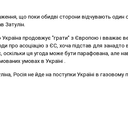
аження, що поки обидві сторони відчувають один 
ав Затулін.
о Україна продовжує "грати" з Європою і вважає в
ди про асоціацію з ЄС, хоча підстав для занадто 
, оскільки ця угода може бути парафована, але на
мованих умовах в Україні .
іна, Росія не йде на поступки Україні в газовому пи