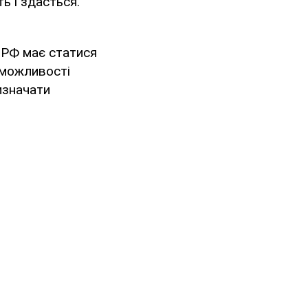
ь і здасться.
 РФ має статися
ь можливості
изначати