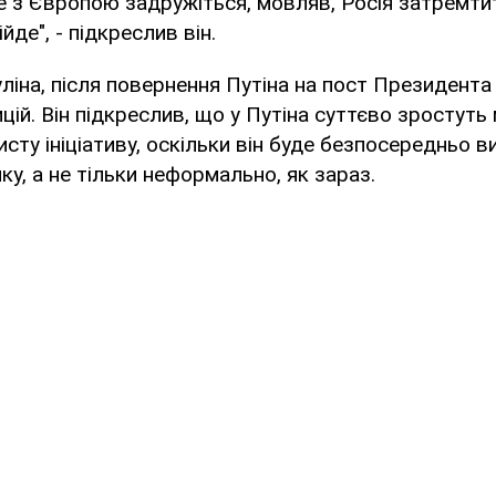
 з Європою задружіться, мовляв, Росія затремтит
йде", - підкреслив він.
ліна, після повернення Путіна на пост Президента
цій. Він підкреслив, що у Путіна суттєво зростут
сту ініціативу, оскільки він буде безпосередньо в
ку, а не тільки неформально, як зараз.