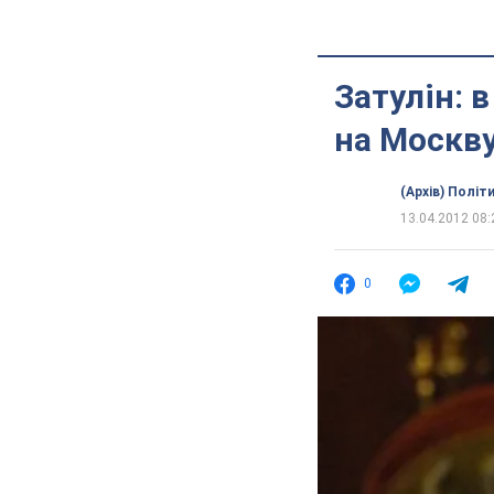
Затулін: 
на Москв
(Архів) Політ
13.04.2012 08:
0