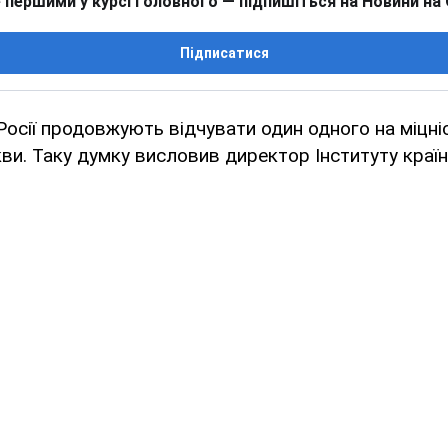
 першими у курсі головного — підпишіться на Новини на
Підписатися
 Росії продовжують відчувати один одного на міцні
ви. Таку думку висловив директор Інституту кра