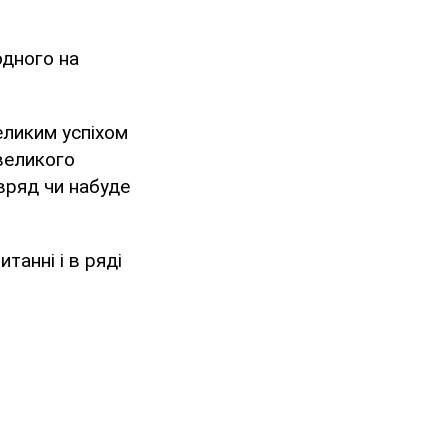
одного на
еликим успіхом
великого
вряд чи набуде
танні і в ряді