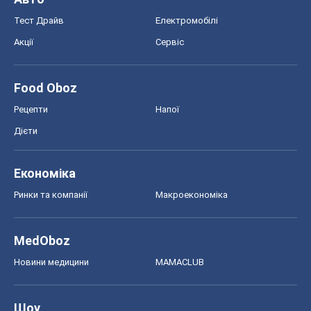
Моя школа
ГДЗ
Підручники
Онлайн уроки
ДПА
ЗНО
НМТ
СНД посібники
Авто
Тест Драйв
Електромобілі
Акції
Сервіс
Food Oboz
Рецепти
Напої
Дієти