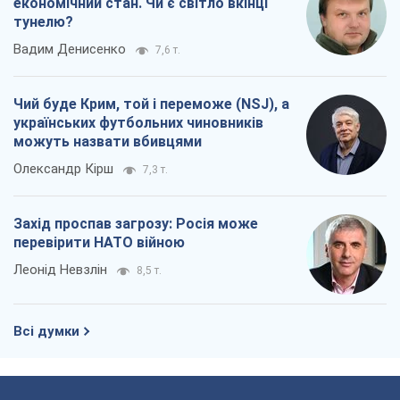
Коли закінчиться війна?
Юрій Хрістензен
9,3 т.
Україна вступила в надзвичайний
економічний стан. Чи є світло вкінці
тунелю?
Вадим Денисенко
7,6 т.
Чий буде Крим, той і переможе (NSJ), а
українських футбольних чиновників
можуть назвати вбивцями
Олександр Кірш
7,3 т.