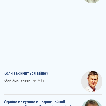
Мінськ готується до функціонування в
умовах масштабної воєнної кризи
Олександр Левченко
17,0 т.
Ні зброї, ні людей: як Лукашенко будує
нову армію
Ігар Тишкевич
14,4 т.