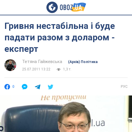
Гривня нестабільна і буде
падати разом з доларом -
експерт
Тетяна Гайжевська
(Архів) Політика
25.07.2011 13:22
1,3 т.
0
РУС