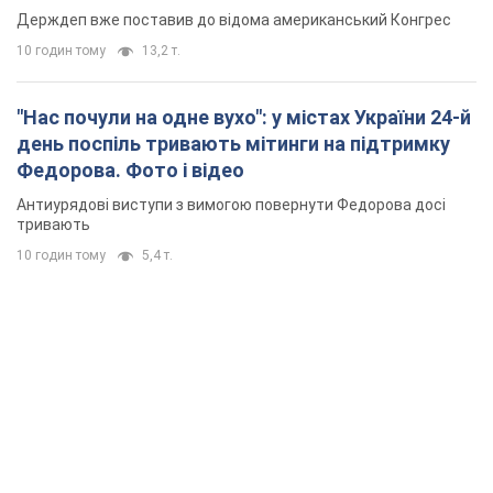
технології" протидії
Президент заявив, що навіть посилена система
протиповітряної оборони РФ не гарантує захисту від
українських ударів
9 годин тому
71,8 т.
Україна придбала у Туреччини 70 балістичних
ракет і багато іншого озброєння: у Держдепі
США оприлюднили список
Держдеп вже поставив до відома американський Конгрес
10 годин тому
13,2 т.
"Нас почули на одне вухо": у містах України 24-й
день поспіль тривають мітинги на підтримку
Федорова. Фото і відео
Антиурядові виступи з вимогою повернути Федорова досі
тривають