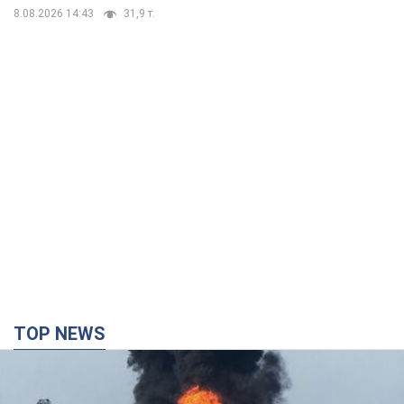
дороги перетворились на річки.
Відео
Негода накрила Івано-Франківщину та
курортний Буковель
8.08.2026 09:27
36,9 т.
Жінці нарахували 729 тис. грн боргу
за газ через покази зіпсованого
лічильника: суддя ухвалив
неочікуване рішення
Чи треба платити борг через донарахування
8.08.2026 14:43
31,9 т.