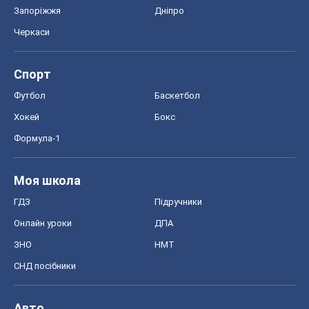
OBOZ.UA
Політика
Світ
Розслідування
Блоги
Суспільство
Регіони України
Київ
Харків
Запоріжжя
Дніпро
Черкаси
Спорт
Футбол
Баскетбол
Хокей
Бокс
Формула-1