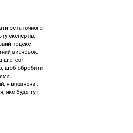
вати остаточного
ту експертів,
ковий кодекс
тний висновок.
д шістсот.
го, щоб обробити
ими,
й, я впевнена ,
, яке буде тут