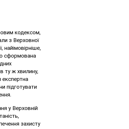
ковим кодексом,
али з Верховної
, найімовірніше,
но сформована
одних
в ту ж хвилину,
ця експертна
іни підготувати
ення.
ня у Верховній
таність,
печення захисту