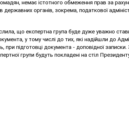
ромадян, немає істотного обмеження прав за раху
 державних органів, зокрема, податкової адміністра
еслила, що експертна група буде дуже уважно став
умента, у тому числі до тих, які надійшли до Адмі
, при підготовці документа - доповідної записки. З
спертної групи будуть покладені на стіл Президент