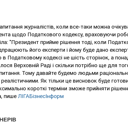
питання журналістів, коли все-таки можна очіку
ента щодо Податкового кодексу, враховуючи робо
віла: "Президент прийме рішення тоді, коли Подат
ідпрацюють його експерти і йому буде дано експер
о в Податковому кодексі не шість сторінок, а пона
лося Верховній Раді і скільки потрібно ще для то
 питання. Тому давайте будемо людьми раціональн
 реалістичними. Як тільки це висновок буде готови
симально короткі терміни зможе прийняти рішення
а, пише
ЛІГАБізнесІнформ