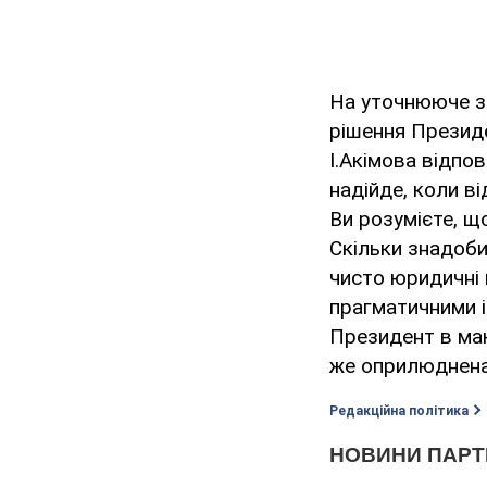
На уточнююче за
рішення Презид
І.Акімова відпо
надійде, коли в
Ви розумієте, щ
Скільки знадоби
чисто юридичні
прагматичними і
Президент в мак
же оприлюднен
Редакційна політика