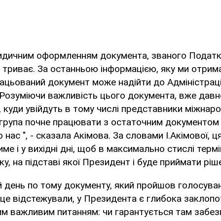
идичним оформленням документа, званого Подат
і триває. За останньою інформацією, яку ми отрим
ацьований документ може надійти до Адміністрації
. Розуміючи важливість цього документа, вже дав
, куди увійдуть в тому числі представники міжнар
ця група почне працювати з остаточним документом 
о нас ", - сказала Акімова. За словами І.Акімової, 
ме і у вихідні дні, щоб в максимально стислі терм
у, на підставі якої Президент і буде приймати ріш
й день по тому документу, який пройшов голосуван
 це відстежували, у Президента є глибока заклопо
им важливим питанням: чи гарантується там забез