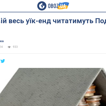
ій весь уїк-енд читатимуть П
ика
24
933