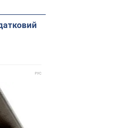
одатковий
РУС