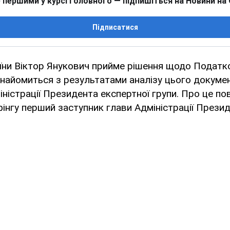
 першими у курсі головного — підпишіться на Новини на
Підписатися
їни Віктор Янукович прийме рішення щодо Податк
ознайомиться з результатами аналізу цього докуме
іністрації Президента експертної групи. Про це п
фінгу перший заступник глави Адміністрації Презид