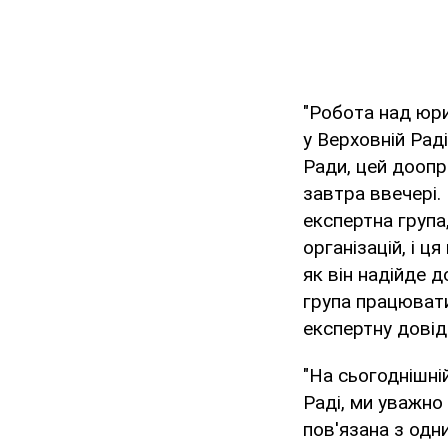
"Робота над юр
у Верховній Рад
Ради, цей доопр
завтра ввечері
експертна група
організацій, і 
як він надійде д
група працювати
експертну довідк
"На сьогоднішні
Раді, ми уважно
пов'язана з одн