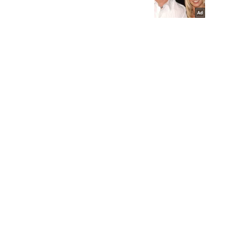
(Архів) П
Важливе