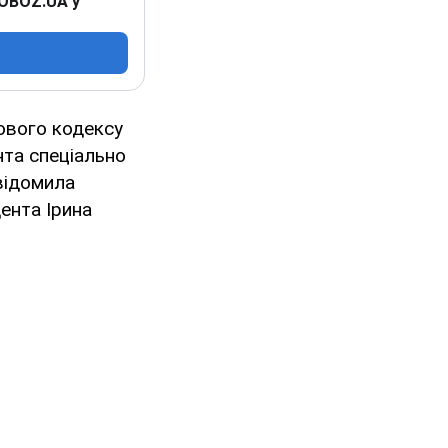
 OBOZ.UA у
ового кодексу
нта спеціально
овідомила
ента Ірина