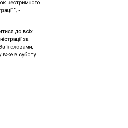
нок нестримного
ції ", -
итися до всіх
ністрації за
а її словами,
у вже в суботу