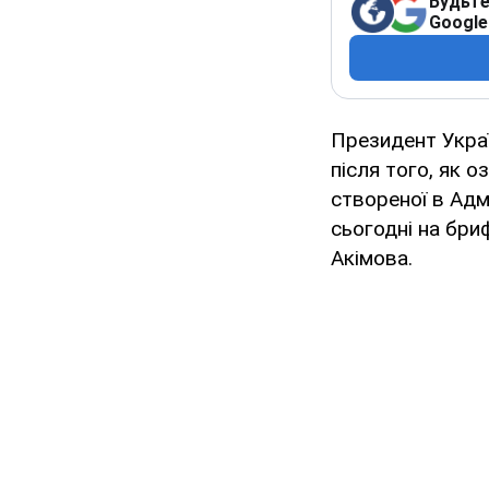
Будьте
Google
Президент Укра
після того, як 
створеної в Адм
сьогодні на бри
Акімова.