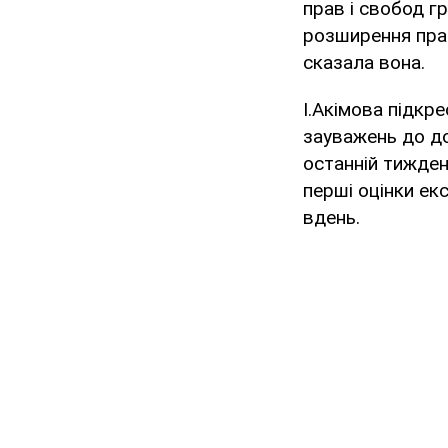
прав і свобод г
розширення прав
сказала вона.
І.Акімова підкр
зауважень до док
останній тиждень
перші оцінки ек
вдень.