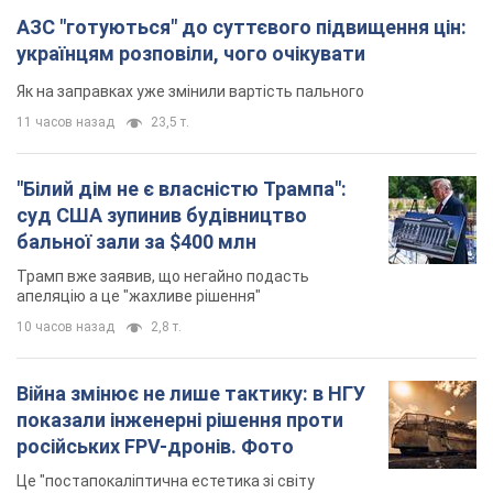
АЗС "готуються" до суттєвого підвищення цін:
українцям розповіли, чого очікувати
Як на заправках уже змінили вартість пального
11 часов назад
23,5 т.
"Білий дім не є власністю Трампа":
суд США зупинив будівництво
бальної зали за $400 млн
Трамп вже заявив, що негайно подасть
апеляцію а це "жахливе рішення"
10 часов назад
2,8 т.
Війна змінює не лише тактику: в НГУ
показали інженерні рішення проти
російських FPV-дронів. Фото
Це "постапокаліптична естетика зі світу