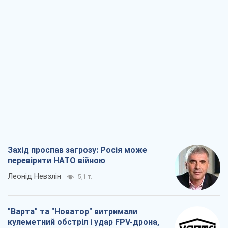
Захід проспав загрозу: Росія може
перевірити НАТО війною
Леонід Невзлін
5,1 т.
"Варта" та "Новатор" витримали
кулеметний обстріл і удар FPV-дрона,