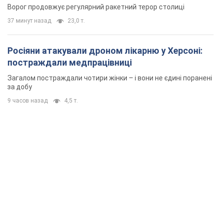
Ворог продовжує регулярний ракетний терор столиці
37 минут назад
23,0 т.
Росіяни атакували дроном лікарню у Херсоні:
постраждали медпрацівниці
Загалом постраждали чотири жінки – і вони не єдині поранені
за добу
9 часов назад
4,5 т.