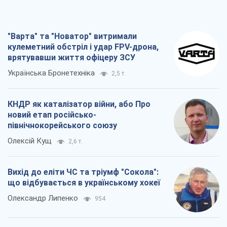
"Варта" та "Новатор" витримали
кулеметний обстріл і удар FPV-дрона,
врятувавши життя офіцеру ЗСУ
Українська Бронетехніка
2,5 т.
КНДР як каталізатор війни, або Про
новий етап російсько-
північнокорейського союзу
Олексій Кущ
2,6 т.
Вихід до еліти ЧС та тріумф "Сокола":
що відбувається в українському хокеї
Олександр Липенко
954