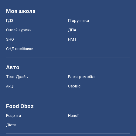
Моя школа
ГДЗ
Підручники
Онлайн уроки
ДПА
ЗНО
НМТ
СНД посібники
Авто
Тест Драйв
Електромобілі
Акції
Сервіс
Food Oboz
Рецепти
Напої
Дієти