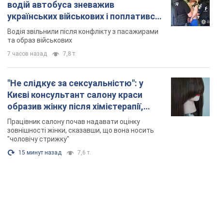
водій автобуса зневажив
українських військових і поплатився.
Відео
Водія звільнили після конфлікту з пасажирами
та образ військових
7 часов назад
7,8 т.
"Не слідкує за сексуальністю": у
Києві консультант салону краси
образив жінку після хімієтерапії,
розгорівся скандал. Фото
Працівник салону почав надавати оцінку
зовнішності жінки, сказавши, що вона носить
"чоловічу стрижку"
15 минут назад
7,6 т.