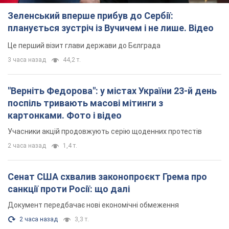
Зеленський вперше прибув до Сербії:
планується зустріч із Вучичем і не лише. Відео
Це перший візит глави держави до Бєлграда
3 часа назад
44,2 т.
"Верніть Федорова": у містах України 23-й день
поспіль тривають масові мітинги з
картонками. Фото і відео
Учасники акцій продовжують серію щоденних протестів
2 часа назад
1,4 т.
Сенат США схвалив законопроєкт Грема про
санкції проти Росії: що далі
Документ передбачає нові економічні обмеження
2 часа назад
3,3 т.