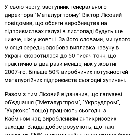
У свою чергу, заступник генерального
директора "Металургпрому" Віктор Лісовий
повідомив, що обсяги виробництва на
підприємствах галузі в листопаді будуть ще
нижче, ніж у жовтні. За його словами, минулого
місяця середньодобова виплавка чавуну в
Україні скоротилася до 50 тисяч тонн, що
практично в два рази менше, ніж у жовтні
2007-го. Більше 50% виробничих потужностей
металургійних підприємств сьогодні зупинені.
Разом з тим Лісовий відзначив, що галузеві
об'єднання ("Металургпром", "Укррудпром",
"Укркокс" тощо) працюють сьогодні з
Кабміном над виробленням антикризових
заходів. Влада добре розуміють, що такі
галузі, як ГМК, в якому зайнято до півмільйона