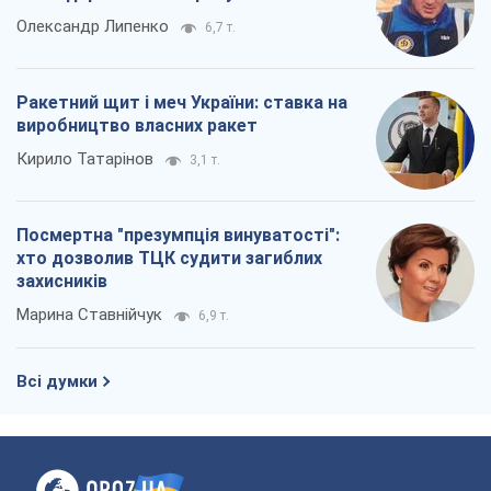
Олександр Липенко
6,7 т.
Ракетний щит і меч України: ставка на
виробництво власних ракет
Кирило Татарінов
3,1 т.
Посмертна "презумпція винуватості":
хто дозволив ТЦК судити загиблих
захисників
Марина Ставнійчук
6,9 т.
Всі думки