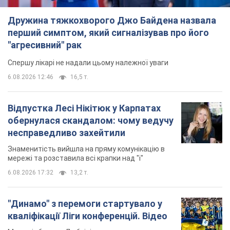
Дружина тяжкохворого Джо Байдена назвала
перший симптом, який сигналізував про його
"агресивний" рак
Спершу лікарі не надали цьому належної уваги
6.08.2026 12:46
16,5 т.
Відпустка Лесі Нікітюк у Карпатах
обернулася скандалом: чому ведучу
несправедливо захейтили
Знаменитість вийшла на пряму комунікацію в
мережі та розставила всі крапки над "і"
6.08.2026 17:32
13,2 т.
"Динамо" з перемоги стартувало у
кваліфікації Ліги конференцій. Відео