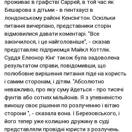
проживає в графстві Саррей, в той час як
Бешарова з дітьми - в пентхаусі в
лондонському районі Кенсінгтон. Оскільки
питання вичерпано, представники сторін
відмовилися давати коментарі. "Все
закінчилося, і це найголовніше", - сказав
представляє підприємця Майкл Коттлік.
Суддя Елеонор Кінг також була задоволена
результатом справи, повідомивши, що
полюбовне вирішення питання піде на користь
і самим сторонам, і дітям. "Абсолютно
неважливо, про яку суму йдеться - про тисячі
фунтів або сотнях мільйонів. Я з упевненістю
виношу своє рішення по розлученню і вітаю
сторони ", - сказала вона. І Березовського, і
його тепер уже колишню дружину в суді
представляли провідні юристи з розлучень.