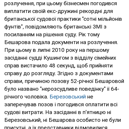
розлучення, при цьому бізнесмен погодився
виплатити своїй екс-дружині рекордні для
британської судової практики "сотні мільйонів
фунтів", повідомляють британські ЗМІ з
посиланням на рішення суду. Рік тому
Бешарова подала документи на розлучення.
При цьому в липні 2010 року на першому
засіданні судді Кушингом з відділу сімейних
справ вистачило 48 секунд, щоб прийняти
справу до розгляду. Згідно з документами
справи, причиною позову 52-річної Бешаровой
було названо "нерозсудливе поведінку" її 64-
річного чоловіка.
Березовський
не
заперечував позов і погодився оплатити всі
судові витрати. На засіданні в п'ятницю ні
Березовський, ні Бешарова особисто не були
присутні, а їх представники відмовилися