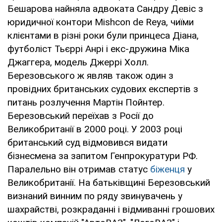
Бешарова найняла адвоката Сандру Девіс з
юридичної контори Mishcon de Reya, чиїми
клієнтами в різні роки були принцеса Діана,
футболіст Тьєррі Анрі і екс-дружина Міка
Джаггера, модель Джеррі Холл.
Березовського ж являв також один з
провідних британських судових експертів з
питань розлучення Мартін Пойнтер.
Березовський переїхав з Росії до
Великобританії в 2000 році. У 2003 році
британський суд відмовився видати
бізнесмена за запитом Генпрокуратури РФ.
Паралельно він отримав статус
біженця
у
Великобританії. На батьківщині Березовський
визнаний винним по ряду звинувачень у
шахрайстві, розкраданні і відмиванні грошових