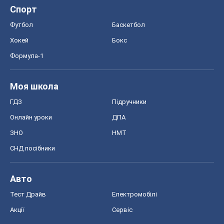
Спорт
Футбол
Баскетбол
Хокей
Бокс
Формула-1
Моя школа
ГДЗ
Підручники
Онлайн уроки
ДПА
ЗНО
НМТ
СНД посібники
Авто
Тест Драйв
Електромобілі
Акції
Сервіс