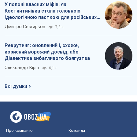
У полоні власних міфів: як
Костянтинівка стала головною
ідеологічною пасткою для російських
окупантів
Дмитро Снєгирьов
7,3 т.
Рекрутинг: оновлений і, схоже,
корисний ворожий досвід, або
Діалектика вибагливого боягузтва
Олександр Кірш
6,1 т.
Всі думки
Про компанію
Команда