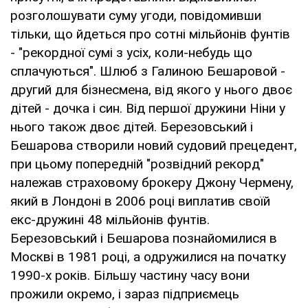
розголошувати суму угоди, повідомивши
тільки, що йдеться про сотні мільйонів фунтів
- "рекордної сумі з усіх, коли-небудь що
сплачуються". Шлюб з Галиною Бешаровой -
другий для бізнесмена, від якого у нього двоє
дітей - дочка і син. Від першої дружини Ніни у
нього також двоє дітей. Березовський і
Бешарова створили новий судовий прецедент,
при цьому попередній "розвідний рекорд"
належав страховому брокеру Джону Чермену,
який в Лондоні в 2006 році виплатив своїй
екс-дружині 48 мільйонів фунтів.
Березовський і Бешарова познайомилися в
Москві в 1981 році, а одружилися на початку
1990-х років. Більшу частину часу вони
прожили окремо, і зараз підприємець