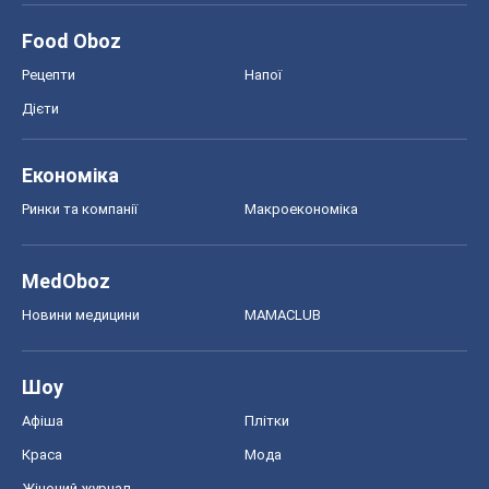
Food Oboz
Рецепти
Напої
Дієти
Економіка
Ринки та компанії
Макроекономіка
MedOboz
Новини медицини
MAMACLUB
Шоу
Афіша
Плітки
Краса
Мода
Жіночий журнал