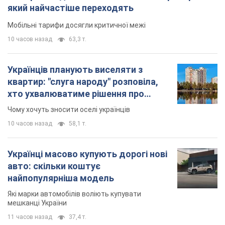
який найчастіше переходять
Мобільні тарифи досягли критичної межі
10 часов назад
63,3 т.
Українців планують виселяти з
квартир: "слуга народу" розповіла,
хто ухвалюватиме рішення про
знесення будинків
Чому хочуть зносити оселі українців
10 часов назад
58,1 т.
Українці масово купують дорогі нові
авто: скільки коштує
найпопулярніша модель
Які марки автомобілів воліють купувати
мешканці України
11 часов назад
37,4 т.