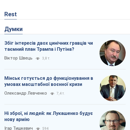
Rest
Думки
Збіг інтересів двох цинічних гравців чи
таємний план Трампа і Путіна?
Віктор Швець
3,8 т.
Мінськ готується до функціонування в
умовах масштабної воєнної кризи
Олександр Левченко
7,4 т.
Ні зброї, ні людей: як Лукашенко будує
нову армію
Ігар Тишкевич
594