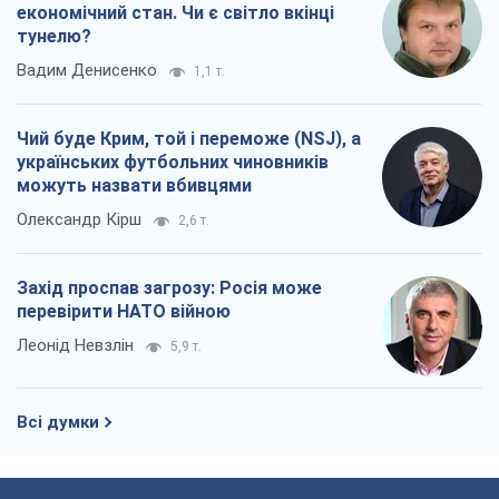
економічний стан. Чи є світло вкінці
тунелю?
Вадим Денисенко
1,1 т.
Чий буде Крим, той і переможе (NSJ), а
українських футбольних чиновників
можуть назвати вбивцями
Олександр Кірш
2,6 т.
Захід проспав загрозу: Росія може
перевірити НАТО війною
Леонід Невзлін
5,9 т.
Всі думки