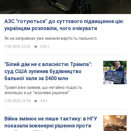
АЗС "готуються" до суттєвого підвищення цін:
українцям розповіли, чого очікувати
Як на заправках уже змінили вартість пального
7.08.2026 22:56
24,0 т.
"Білий дім не є власністю Трампа":
суд США зупинив будівництво
бальної зали за $400 млн
Трамп вже заявив, що негайно подасть
апеляцію а це "жахливе рішення"
7.08.2026 23:54
3,6 т.
Війна змінює не лише тактику: в НГУ
показали інженерні рішення проти