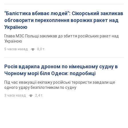
"Балістика вбиває людей": Сікорський закликав
обговорити перехоплення ворожих ракет над
Україною
Глава МЗС Польщі закликав до збиття російських ракет над
Україною
5 часов назад
8,0 т.
Росія вдарила дроном по німецькому судну в
Чорному морі біля Одеси: подробиці
Під час евакуації екіпажу російські терористи завдали ще
одного удару безпілотником по судну
3 часа назад
2,4 т.