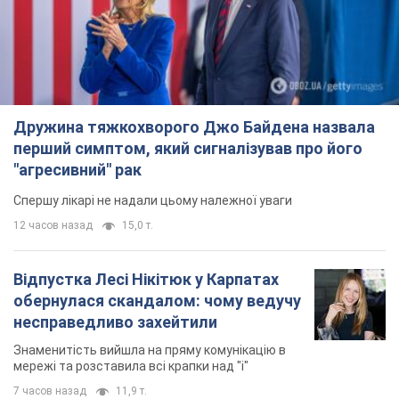
Дружина тяжкохворого Джо Байдена назвала
перший симптом, який сигналізував про його
"агресивний" рак
Спершу лікарі не надали цьому належної уваги
12 часов назад
15,0 т.
Відпустка Лесі Нікітюк у Карпатах
обернулася скандалом: чому ведучу
несправедливо захейтили
Знаменитість вийшла на пряму комунікацію в
мережі та розставила всі крапки над "і"
7 часов назад
11,9 т.