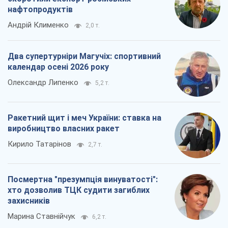
нафтопродуктів
Андрій Клименко
2,0 т.
Два супертурніри Магучіх: спортивний
календар осені 2026 року
Олександр Липенко
5,2 т.
Ракетний щит і меч України: ставка на
виробництво власних ракет
Кирило Татарінов
2,7 т.
Посмертна "презумпція винуватості":
хто дозволив ТЦК судити загиблих
захисників
Марина Ставнійчук
6,2 т.