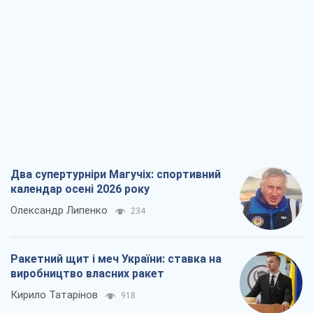
Олександр Липенко
234
Ракетний щит і меч України: ставка на
виробництво власних ракет
Кирило Татарінов
918
Посмертна "презумпція винуватості":
хто дозволив ТЦК судити загиблих
захисників
Марина Ставнійчук
2,9 т.
Росія прагне деморалізувати
український тил. Що варто собі
нагадати
Юрій Богданов
1,9 т.