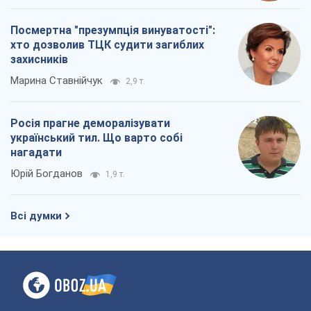
Всі думки
Про компанію
Команда
Правова інформація
Політика конфіденційності
Реклама на сайті
Документи
Редакційна політика
Журналісти OBOZ.UA на місці
подій
OBOZ.UA
Політика
Світ
Розслідування
Блоги
Суспільство