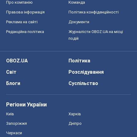
Регіони України
Київ
Харків
Запоріжжя
Дніпро
Черкаси
Спорт
Футбол
Баскетбол
Хокей
Бокс
Формула-1
Моя школа
ГДЗ
Підручники
Онлайн уроки
ДПА