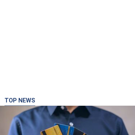
TOP NEWS
Мікрокредити без міфів: три типові сценарії
позичальника і план дій, щоб вберегти свої
гроші
Що мають діяти українці, аби не переплачувати за "швидку
позику"
3 часа назад
21,8 т.