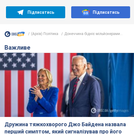
Дружина тяжкохворого Джо Байдена назвала
перший симптом, який сигналізував про його
"агресивний" рак
Спершу лікарі не надали цьому належної уваги
6 часов назад
9,9 т.
Її вбила Росія: померла 13-річна
дівчинка, поранена внаслідок
російської атаки на Сумщину. Фото
Того дня під час російського обстрілу загинули
її брат, вітчим та бабуся
7 часов назад
8,9 т.