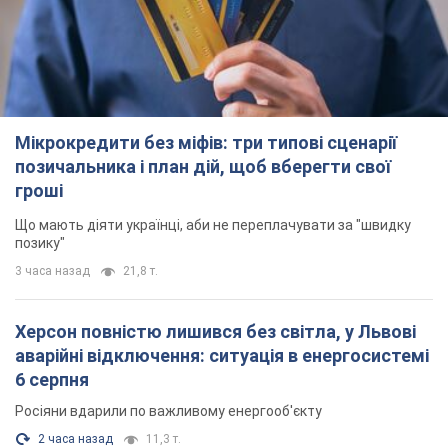
Херсон повністю лишився без світла, у Львові
аварійні відключення: ситуація в енергосистемі
6 серпня
Росіяни вдарили по важливому енергооб'єкту
2 часа назад
11,3 т.
Зеленський зібрав нараду щодо підготовки
української балістики та антибалістичної
програми FREYJA: які рішення готуються
У Києві розраховують на успішне завершення проєкту FREYJA
4 часа назад
36,2 т.