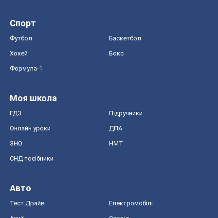
ЗНО
НМТ
СНД посібники
Авто
Тест Драйв
Електромобілі
Акції
Сервіс
Food Oboz
Рецепти
Напої
Дієти
Економіка
Ринки та компанії
Макроекономіка