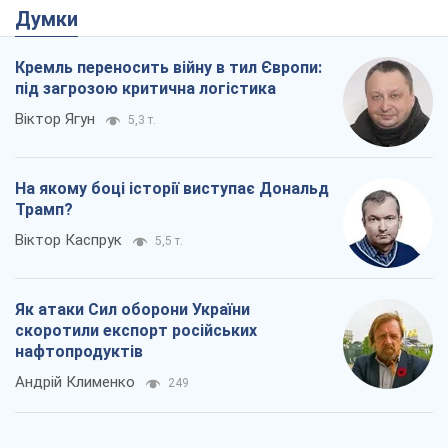
Як атаки Сил оборони України
скоротили експорт російських
нафтопродуктів
Андрій Клименко
249
Два супертурніри Магучіх: спортивний
календар осені 2026 року