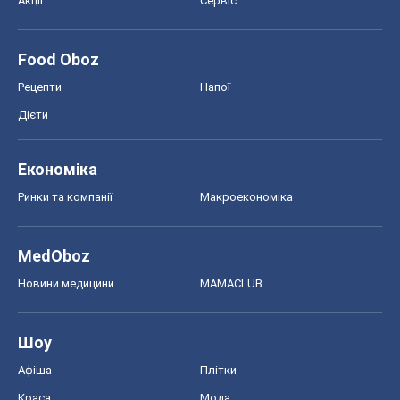
MedOboz
Новини медицини
MAMACLUB
Шоу
Афіша
Плітки
Краса
Мода
Жіночий журнал