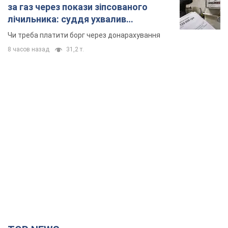
за газ через покази зіпсованого
лічильника: суддя ухвалив
неочікуване рішення
Чи треба платити борг через донарахування
8 часов назад
31,2 т.