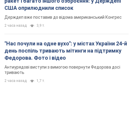
ракет і багато іншого озброєння: у Держдепі
США оприлюднили список
Держдеп вже поставив до відома американський Конгрес
2 часа назад
3,9 т.
"Нас почули на одне вухо": у містах України 24-й
день поспіль тривають мітинги на підтримку
Федорова. Фото і відео
Антиурядові виступи з вимогою повернути Федорова досі
тривають
2 часа назад
1,7 т.