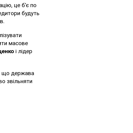
цію, це б'є по
редитори будуть
в.
лізувати
ити масове
щенко
і лідер
, що держава
во звільняти