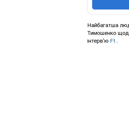
Найбагатша люд
Тимошенко щодо 
інтерв'ю
Ft
.