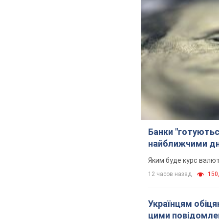
Банки "готуютьс
найближчими д
Яким буде курс валют
12 часов назад
150,
Українцям обіцяю
цими повідомл