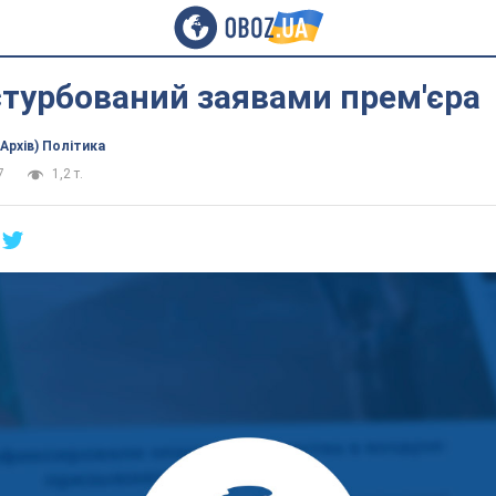
турбований заявами прем'єра
(Архів) Політика
7
1,2 т.