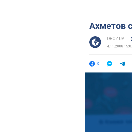
Ахметов с
OBOZ.UA
4.11.2008 15:0
0