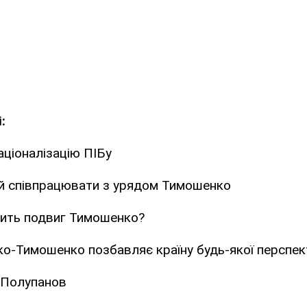
:
ціоналізацію ПІБу
й співпрацювати з урядом Тимошенко
ить подвиг Тимошенко?
о-Тимошенко позбавляє країну будь-якої перспек
р Полупанов