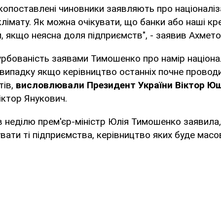
копоставлені чиновники заявляють про націоналіза
клімату. Як можна очікувати, що банки або наші к
, якщо неясна доля підприємств", - заявив Ахмето
рбованість заявами Тимошенко про намір націона
 випадку якщо керівництво останніх почне провод
тів,
висловлювали Президент України Віктор Ю
Віктор Янукович.
в неділю прем'єр-міністр Юлія Тимошенко заявила
увати ті підприємства, керівництво яких буде масо