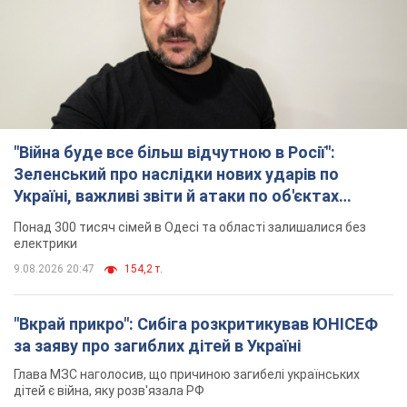
"Війна буде все більш відчутною в Росії":
Зеленський про наслідки нових ударів по
Україні, важливі звіти й атаки по об'єктах
ворога. Відео
Понад 300 тисяч сімей в Одесі та області залишалися без
електрики
9.08.2026 20:47
154,2 т.
"Вкрай прикро": Сибіга розкритикував ЮНІСЕФ
за заяву про загиблих дітей в Україні
Глава МЗС наголосив, що причиною загибелі українських
дітей є війна, яку розв'язала РФ