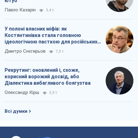
ютуб
Павло Казарін
3,4 т.
У полоні власних міфів: як
Костянтинівка стала головною
ідеологічною пасткою для російських
окупантів
Дмитро Снєгирьов
7,0 т.
Рекрутинг: оновлений і, схоже,
корисний ворожий досвід, або
Діалектика вибагливого боягузтва
Олександр Кірш
5,9 т.
Всі думки