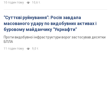
10 годин тому
10,6 т.
"Суттєві руйнування": Росія завдала
масованого удару по видобувних активах і
буровому майданчику "Укрнафти"
Проти видобувної інфраструктури ворог застосував десятки
БПЛА
11 годин тому
9,0 т.