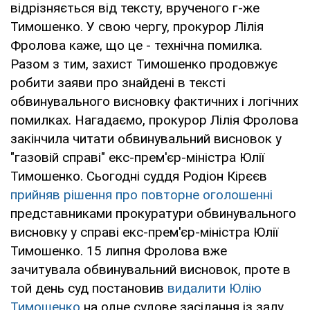
відрізняється від тексту, врученого г-же
Тимошенко. У свою чергу, прокурор Лілія
Фролова каже, що це - технічна помилка.
Разом з тим, захист Тимошенко продовжує
робити заяви про знайдені в тексті
обвинувального висновку фактичних і логічних
помилках. Нагадаємо, прокурор Лілія Фролова
закінчила читати обвинувальний висновок у
"газовій справі" екс-прем'єр-міністра Юлії
Тимошенко. Сьогодні суддя Родіон Кірєєв
прийняв рішення
про повторне оголошенні
представниками прокуратури обвинувального
висновку у справі екс-прем'єр-міністра Юлії
Тимошенко. 15 липня Фролова вже
зачитувала обвинувальний висновок, проте в
той день суд постановив
видалити
Юлію
Тимошенко
на одне судове засідання із залу