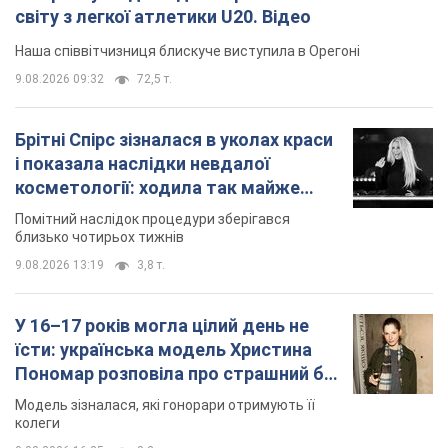
світу з легкої атлетики U20. Відео
Наша співвітчизниця блискуче виступила в Орегоні
9.08.2026 09:32
72,5 т.
Брітні Спірс зізналася в уколах краси
і показала наслідки невдалої
косметології: ходила так майже
місяць
Помітний наслідок процедури зберігався
близько чотирьох тижнів
9.08.2026 13:19
3,8 т.
У 16–17 років могла цілий день не
їсти: українська модель Христина
Пономар розповіла про страшний бік
модельної кар’єри
Модель зізналася, які гонорари отримують її
колеги