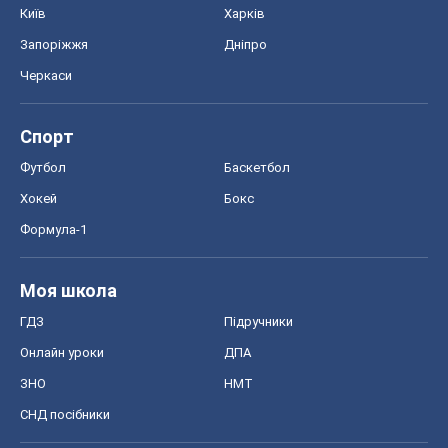
Київ
Харків
Запоріжжя
Дніпро
Черкаси
Спорт
Футбол
Баскетбол
Хокей
Бокс
Формула-1
Моя школа
ГДЗ
Підручники
Онлайн уроки
ДПА
ЗНО
НМТ
СНД посібники