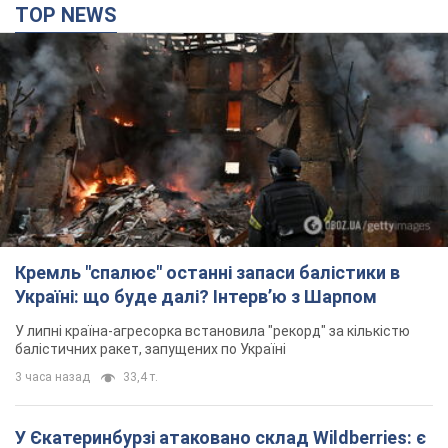
TOP NEWS
Кремль "спалює" останні запаси балістики в
Україні: що буде далі? Інтерв’ю з Шарпом
У липні країна-агресорка встановила "рекорд" за кількістю
балістичних ракет, запущених по Україні
3 часа назад
33,4 т.
У Єкатеринбурзі атаковано склад Wildberries: є