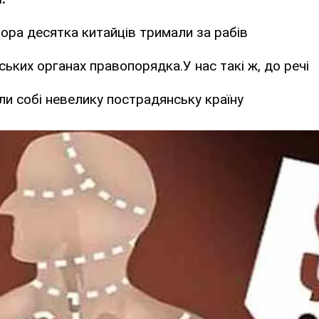
тора десятка китайців тримали за рабів
ських органах правопорядка.У нас такі ж, до речі
ли собі невелику пострадянську країну