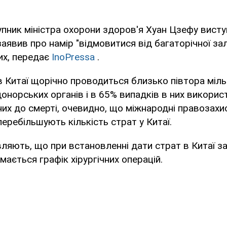
пник міністра охорони здоров'я Хуан Цзефу вист
заявив про намір "відмовитися від багаторічної за
их, передає
InoPressa
.
в Китаї щорічно проводиться близько півтора міль
донорських органів і в 65% випадків в них викори
их до смерті, очевидно, що міжнародні правозахисні
перебільшують кількість страт у Китаї.
ляють, що при встановленні дати страт в Китаї з
мається графік хірургічних операцій.