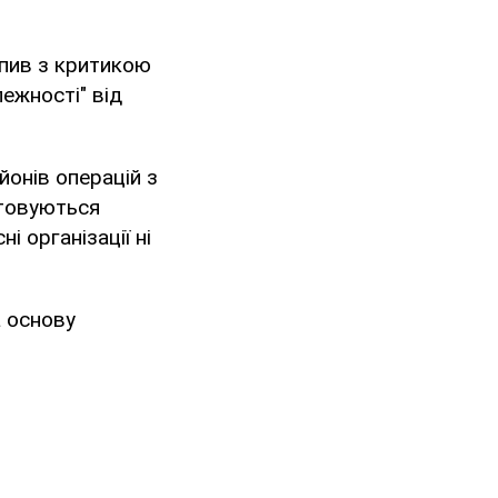
упив з критикою
лежності" від
йонів операцій з
стовуються
 організації ні
а основу