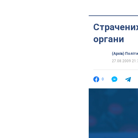
Страчених
органи
(Архів) Політ
27.08.2009 21:
0