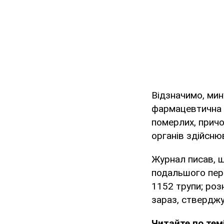
Відзначимо, мин
фармацевтична ко
померлих, причо
органів здійсню
Журнал писав, щ
подальшого пер
1152 трупи; розн
зараз, стверджу
Читайте по темі