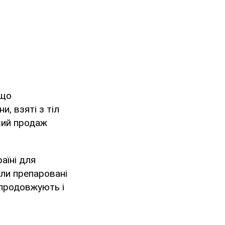
 що
и, взяті з тіл
ший продаж
аїні для
ли препаровані
і продовжують і