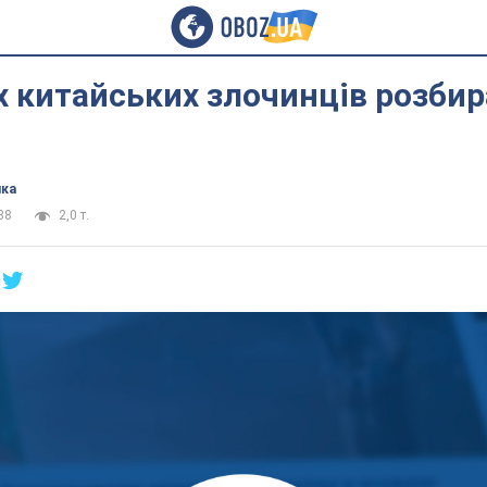
 китайських злочинців розбир
ика
38
2,0 т.