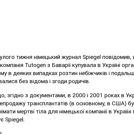
улого тижня німецький журнал Spiegel повідомив,
мпанія Tutogen з Баварії купувала в Україні орган
му в деяких випадках розтин небіжчиків і подаль
валися без відома і згоди родичів.
о, згідно з документами, в 2000 і 2001 роках в Укр
епродажу трансплантатів (в основному, в США) бу
імати мертві тіла для німецької компанії в Україн
є Spiegel.
: