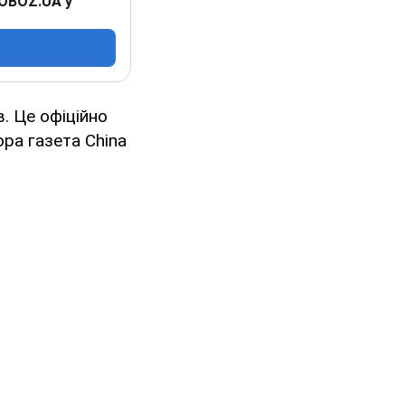
 OBOZ.UA у
в. Це офіційно
ра газета China