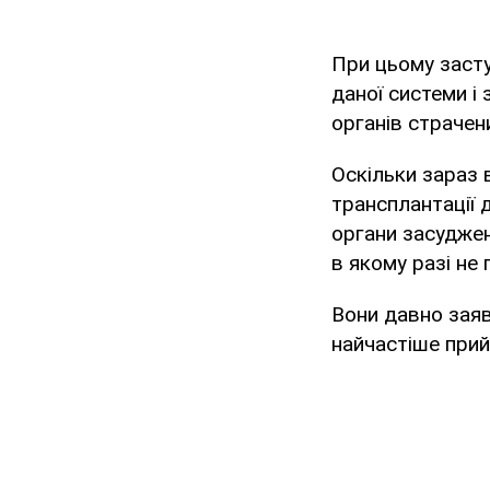
При цьому засту
даної системи і 
органів страчен
Оскільки зараз 
трансплантації 
органи засуджен
в якому разі не 
Вони давно заяв
найчастіше прий