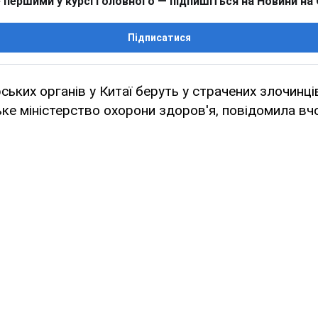
 першими у курсі головного — підпишіться на Новини на
Підписатися
ських органів у Китаї беруть у страчених злочинці
ке міністерство охорони здоров'я, повідомила вчо