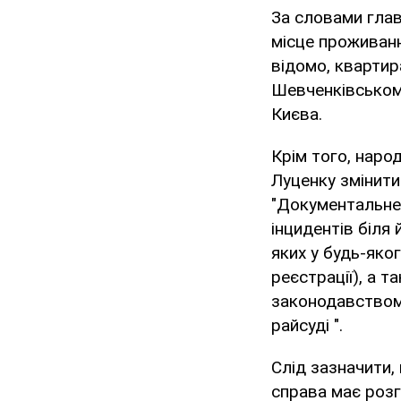
За словами глав
місце проживанн
відомо, квартир
Шевченківському
Києва.
Крім того, наро
Луценку змінити
"Документальне 
інцидентів біля
яких у будь-яко
реєстрації), а т
законодавством,
райсуді ".
Слід зазначити,
справа має розг