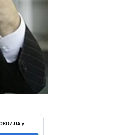
 OBOZ.UA у