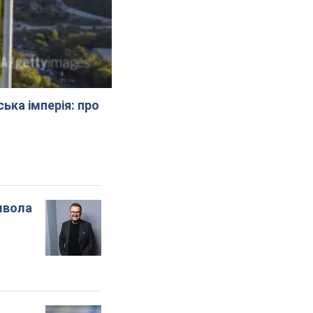
ська імперія: про
мвола