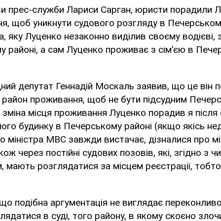
и прес-служби Лариси Сарган, юристи порадили Л
я, щоб уникнути судового розгляду в Печерському
а, яку Луценко незаконно виділив своєму водієві, 
 районі, а сам Луценко проживає з сім'єю в Пече
дний депутат Геннадій Москаль заявив, що це він
 район проживання, щоб не бути підсудним Печерс
зміна місця проживання Луценко порадив я після 
 його будинку в Печерському районі (якщо якісь не
го міністра МВС завжди вистачає, дізналися про м
акож через постійні судових позовів, які, згідно з ч
 мають розглядатися за місцем реєстрації, тобт
 що подібна аргументація не виглядає переконливо
лядатися в суді, того району, в якому скоєно злоч