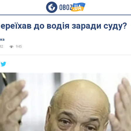
ереїхав до водія заради суду?
ика
42
945