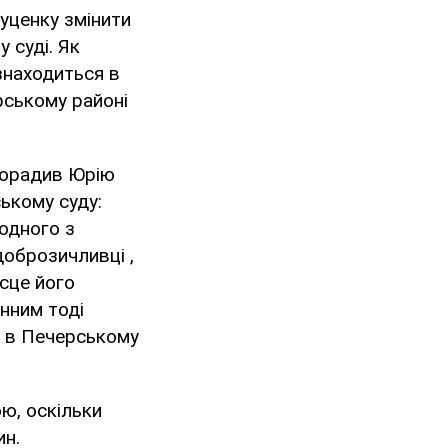
уценку змінити
 суді. Як
знаходиться в
рському районі
 порадив Юрію
ькому суду:
одного з
доброзичливці ,
ісце його
инним тоді
о в Печерському
ю, оскільки
ин.