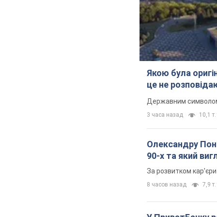
Якою була оригін
це не розповіда
Державним символом є
3 часа назад
10,1 т.
Олександру Поно
90-х та який ви
За розвитком кар'єри
8 часов назад
7,9 т.