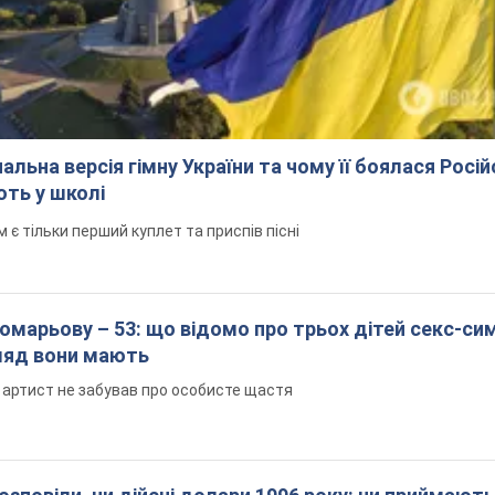
альна версія гімну України та чому її боялася Росій
ють у школі
 тільки перший куплет та приспів пісні
марьову – 53: що відомо про трьох дітей секс-си
гляд вони мають
 артист не забував про особисте щастя