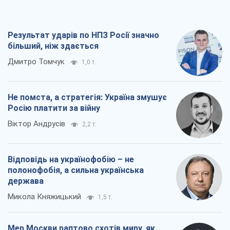
Росію платити за війну
Віктор Андрусів
2,2 т.
Відповідь на українофобію – не
полонофобія, а сильна українська
держава
Микола Княжицький
1,5 т.
Мер Москви раптово схотів миру, як
стають послом у США й нові українські
топ-рейтинги
Олександр Кірш
6,6 т.
Всі думки