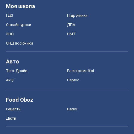
Авто
Тест Драйв
Електромобілі
Акції
Сервіс
Food Oboz
Рецепти
Напої
Дієти
Економіка
Ринки та компанії
Макроекономіка
MedOboz
Новини медицини
MAMACLUB