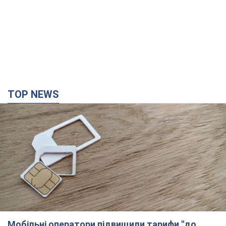
Мобільні оператори підвищили тарифи "до
межі", але якість зв'язку деградувала: чи варто
скаржитись на ціни
Чому ціни на мобільний зв'язок зросли у кілька разів і як
поліпшити якість інтернету на телефоні
2 години тому
10,9 т.
В окупованій Ялті прогриміли потужні вибухи: