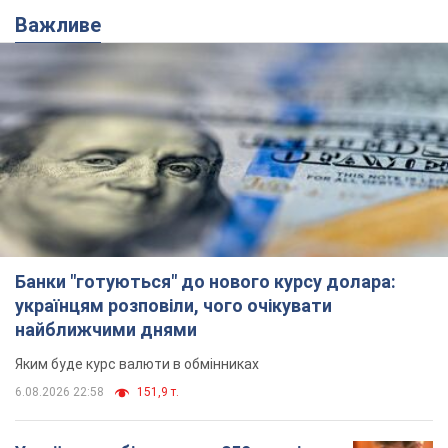
Банки "готуються" до нового курсу долара:
українцям розповіли, чого очікувати
найближчими днями
Яким буде курс валюти в обмінниках
6.08.2026 22:58
151,9 т.
Українцям обіцяють по 850 грн від
мобільних операторів: що не так з
цими повідомленнями
Як не потрапити в пастку шахраїв
6.08.2026 21:02
16,6 т.
Найдорожчий футболіст "Динамо"
забив "Карабаху" вже на 10-й хвилині