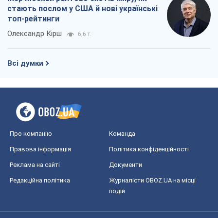
Про компанію
Команда
Правова інформація
Політика конфіденційності
Реклама на сайті
Документи
Редакційна політика
Журналісти OBOZ.UA на місці
подій
OBOZ.UA
Політика
Світ
Розслідування
Блоги
Суспільство
Регіони України
Київ
Харків