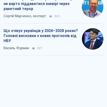
Василь Фурман
327
Результат ударів по НПЗ Росії значно
більший, ніж здається
Дмитро Томчук
1,0 т.
Не помста, а стратегія: Україна змушує