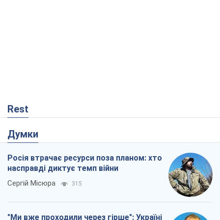
Rest
Думки
Росія втрачає ресурси поза планом: хто
насправді диктує темп війни
Сергій Місюра
315
"Ми вже проходили через гірше": Україні
не варто піддаватися зневірі через
ракетний терор
Сергій Марченко, експерт
3,8 т.
Що очікує українців у 2026–2028 роках?
Головні висновки з нових прогнозів від
НБУ