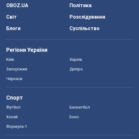
Запоріжжя
Дніпро
Черкаси
Спорт
Футбол
Баскетбол
Хокей
Бокс
Формула-1
Моя школа
ГДЗ
Підручники
Онлайн уроки
ДПА
ЗНО
НМТ
СНД посібники