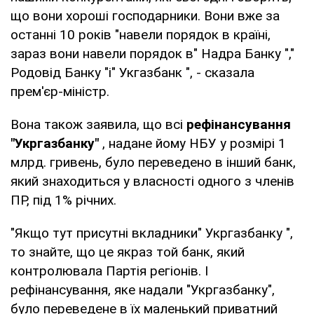
що вони хороші господарники. Вони вже за
останні 10 років "навели порядок в країні,
зараз вони навели порядок в" Надра Банку ","
Родовід Банку "і" Укгазбанк ", - сказала
прем'єр-міністр.
Вона також заявила, що всі
рефінансування
"Укргазбанку"
, надане йому НБУ у розмірі 1
млрд. гривень, було переведено в інший банк,
який знаходиться у власності одного з членів
ПР, під 1% річних.
"Якщо тут присутні вкладники" Укргазбанку ",
то знайте, що це якраз той банк, який
контролювала Партія регіонів. І
рефінансування, яке надали "Укргазбанку",
було переведене в їх маленький приватний