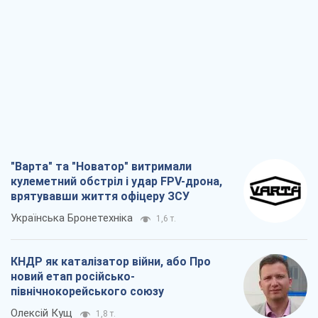
КНДР як каталізатор війни, або Про
новий етап російсько-
північнокорейського союзу
Олексій Кущ
1,8 т.
Вихід до еліти ЧС та тріумф "Сокола":
що відбувається в українському хокеї
Олександр Липенко
669
Що очікує українців у 2026–2028 роках?
Головні висновки з нових прогнозів від
НБУ
Василь Фурман
14,8 т.
Всі думки