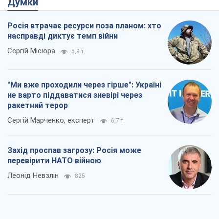
Леонід Невзлін
825
"Варта" та "Новатор" витримали
кулеметний обстріл і удар FPV-дрона,
врятувавши життя офіцеру ЗСУ
Українська Бронетехніка
1,6 т.