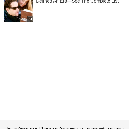
Не набридаємо! Тільки найважливіше - підписуйся на наш
Telegram-канал
Підписатись
Підписатись
(Архів) Політика
Тимошенко погрожує пересаджати...
Важливе