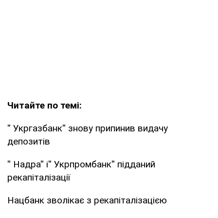
Читайте по темі:
'' Укргазбанк'' знову припинив видачу
депозитів
'' Надра'' і'' Укрпромбанк'' підданий
рекапіталізації
Нацбанк зволікає з рекапіталізацією