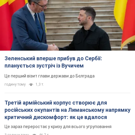
Третій армійський корпус створює для
російських окупантів на Лиманському напрямку
критичний дискомфорт: як це вдалося
Це зараз переростає у кризу для всього угруповання
3 години тому
46,7 т.
В окупованій Ялті прогриміли потужні вибухи:
валить чорний дим. Фото і відео
Місто, ймовірно, опинилося під атакою дронів
7 годин тому
7,9 т.