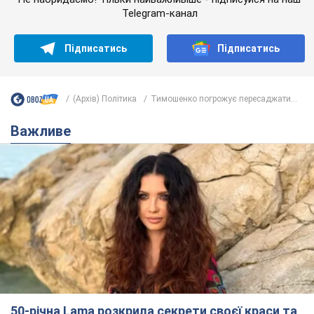
50-річна Lama розкрила секрети своєї краси та
відповіла на закиди, що зберігає молодість,
адже не має дітей
За словами співачки, вона не робить нічого надзвичайного
2 години тому
4,7 т.
Скільки балістичних ракет
українська ППО перехопила в липні: у
Міноборони назвали цифру
Українська ППО працювала в умовах дефіциту
ракет-перехоплювачів
5 годин тому
6,8 т.