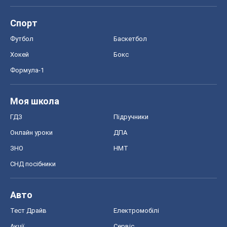
Авто
Тест Драйв
Електромобілі
Акції
Сервіс
Food Oboz
Рецепти
Напої
Дієти
Економіка
Ринки та компанії
Макроекономіка
MedOboz
Новини медицини
MAMACLUB