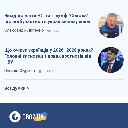
Про компанію
Команда
Правова інформація
Політика конфіденційності
Реклама на сайті
Документи
Редакційна політика
Журналісти OBOZ.UA на місці
подій
OBOZ.UA
Політика
Світ
Розслідування
Блоги
Суспільство
Регіони України