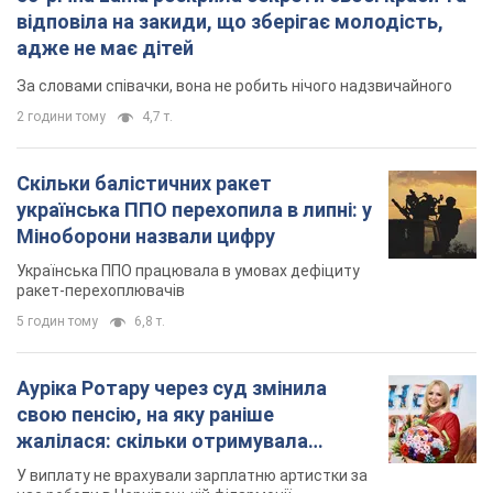
Ауріка Ротару через суд змінила
свою пенсію, на яку раніше
жалілася: скільки отримувала
співачка
У виплату не врахували зарплатню артистки за
час роботи в Чернівецькій філармонії
за 8 годин