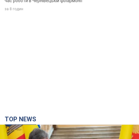
TOP NEWS
Зеленський вперше прибув до Сербії:
планується зустріч із Вучичем
Це перший візит глави держави до Бєлграда
годину тому
1,3 т.