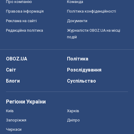
Київ
Харків
Запоріжжя
Дніпро
Черкаси
Спорт
Футбол
Баскетбол
Хокей
Бокс
Формула-1
Моя школа
ГДЗ
Підручники
Онлайн уроки
ДПА
ЗНО
НМТ
СНД посібники