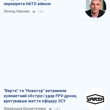
перевірити НАТО війною
Леонід Невзлін
1,0 т.
"Варта" та "Новатор" витримали
кулеметний обстріл і удар FPV-дрона,
врятувавши життя офіцеру ЗСУ
Українська Бронетехніка
1,8 т.