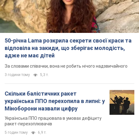
50-річна Lama розкрила секрети своєї краси та
відповіла на закиди, що зберігає молодість,
адже не має дітей
За словами співачки, вона не робить нічого надзвичайного
3 години тому
5,3 т.
Скільки балістичних ракет
українська ППО перехопила в липні: у
Міноборони назвали цифру
Українська ППО працювала в умовах дефіциту
ракет-перехоплювачів
5 годин тому
6,9 т.