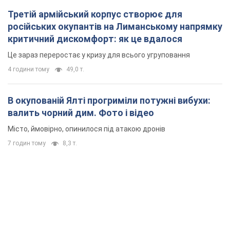
Третій армійський корпус створює для
російських окупантів на Лиманському напрямку
критичний дискомфорт: як це вдалося
Це зараз переростає у кризу для всього угруповання
4 години тому
49,0 т.
В окупованій Ялті прогриміли потужні вибухи:
валить чорний дим. Фото і відео
Місто, ймовірно, опинилося під атакою дронів
7 годин тому
8,3 т.