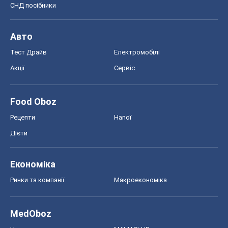
СНД посібники
Авто
Тест Драйв
Електромобілі
Акції
Сервіс
Food Oboz
Рецепти
Напої
Дієти
Економіка
Ринки та компанії
Макроекономіка
MedOboz