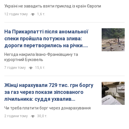
Україні не завадить взяти приклад із країн Європи
12 годин тому
1,6 т.
На Прикарпатті після аномальної
спеки пройшла потужна злива:
дороги перетворились на річки.
Відео
Негода накрила Івано-Франківщину та
курортний Буковель
7 годин тому
15,6 т.
Жінці нарахували 729 тис. грн боргу
за газ через покази зіпсованого
лічильника: суддя ухвалив
неочікуване рішення
Чи треба платити борг через донарахування
2 години тому
30,0 т.