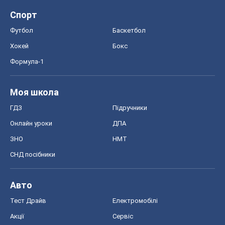
Спорт
Футбол
Баскетбол
Хокей
Бокс
Формула-1
Моя школа
ГДЗ
Підручники
Онлайн уроки
ДПА
ЗНО
НМТ
СНД посібники
Авто
Тест Драйв
Електромобілі
Акції
Сервіс