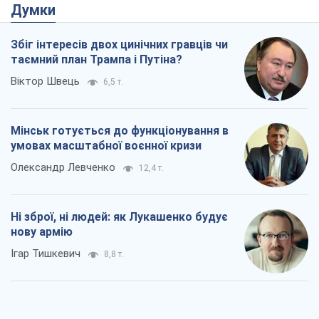
Думки
Збіг інтересів двох цинічних гравців чи
таємний план Трампа і Путіна?
Віктор Швець
6,5 т.
Мінськ готується до функціонування в
умовах масштабної воєнної кризи
Олександр Левченко
12,4 т.
Ні зброї, ні людей: як Лукашенко будує
нову армію
Ігар Тишкевич
8,8 т.