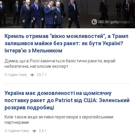
Кремль отримав "вікно можливостей", а Трамп
залишився майже без ракет: як бути Україні?
Інтерв’ю з Мельником
Думка, що в Росії закінчаться балістичні ракети, вкрай
небезпечна, наголосив експерт
5 годин тому
29,7 т.
Україна має домовленості на щомісячну
поставку ракет до Patriot від США: Зеленський
розкрив подробиці
Київ також веде активні переговори з європейськими
партнерами
3 години тому
2,6 т.