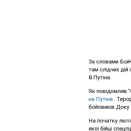
За словами Бойч
там слідчих дій
В.Путіна.
Як повідомляв 
на Путіна
. Теро
бойовиків Доку
На початку люто
якої бійці спец