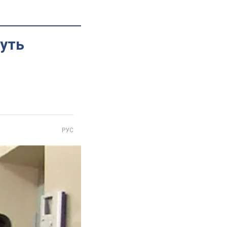
жуть
РУС