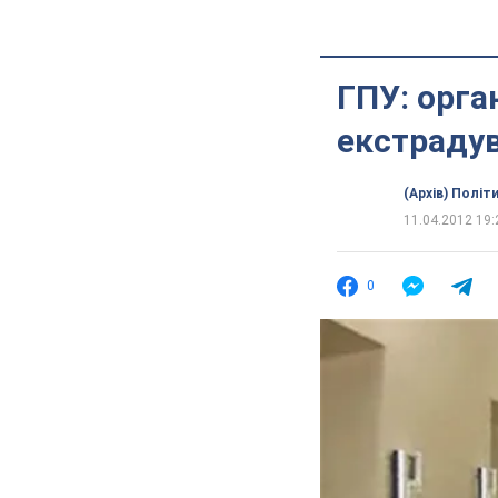
ГПУ: орга
екстраду
(Архів) Політ
11.04.2012 19:
0