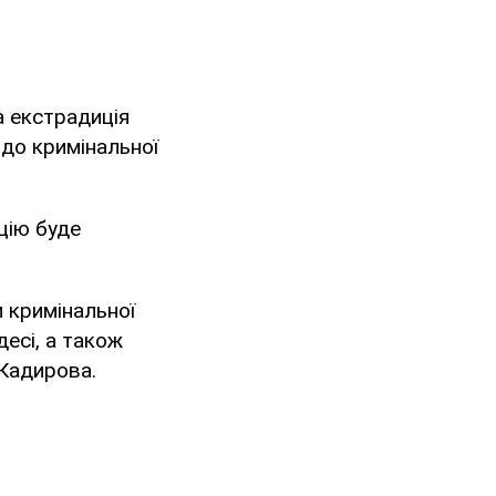
а екстрадиція
 до кримінальної
цію буде
и кримінальної
десі, а також
 Кадирова.