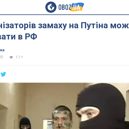
нізаторів замаху на Путіна мо
вати в РФ
ика
25
1,1 т.