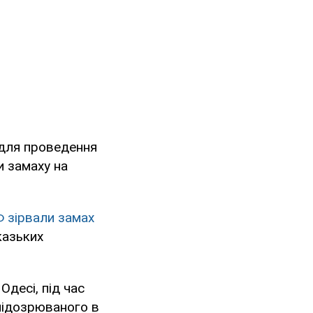
 для проведення
и замаху на
Ф зірвали замах
казьких
Одесі, під час
 підозрюваного в