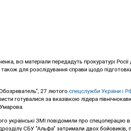
енка, всі матеріали передадуть прокуратурі Росії
 і також для розслідування справи щодо підготовк
"Обозреватель", 27 лютого
спецслужби України і Р
ристи готувалися за вказівкою лідера північнокав
 Умарова.
го українські ЗМІ повідомили про спецоперацію в 
підрозділу СБУ "Альфа" затримали двох бойовиків,