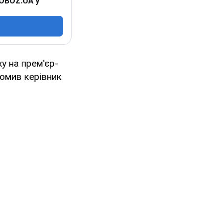
 OBOZ.UA у
у на прем'єр-
домив керівник