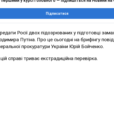
 першими у курсі головного — підпишіться на Новини на
Підписатися
редати Росії двох підозрюваних у підготовці замах
одимира Путіна. Про це сьогодні на брифінгу пові
еральної прокуратури України Юрій Бойченко.
 цій справі триває екстрадиційна перевірка.