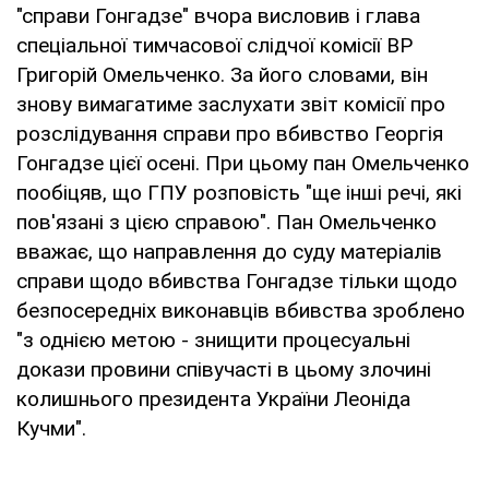
"справи Гонгадзе" вчора висловив і глава
спеціальної тимчасової слідчої комісії ВР
Григорій Омельченко. За його словами, він
знову вимагатиме заслухати звіт комісії про
розслідування справи про вбивство Георгія
Гонгадзе цієї осені. При цьому пан Омельченко
пообіцяв, що ГПУ розповість "ще інші речі, які
пов'язані з цією справою". Пан Омельченко
вважає, що направлення до суду матеріалів
справи щодо вбивства Гонгадзе тільки щодо
безпосередніх виконавців вбивства зроблено
"з однією метою - знищити процесуальні
докази провини співучасті в цьому злочині
колишнього президента України Леоніда
Кучми".