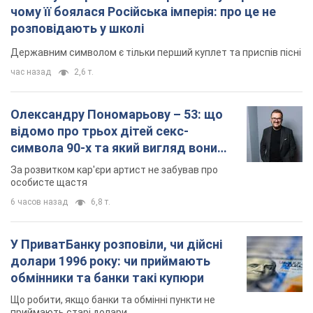
чому її боялася Російська імперія: про це не
розповідають у школі
Державним символом є тільки перший куплет та приспів пісні
час назад
2,6 т.
Олександру Пономарьову – 53: що
відомо про трьох дітей секс-
символа 90-х та який вигляд вони
мають
За розвитком кар'єри артист не забував про
особисте щастя
6 часов назад
6,8 т.
У ПриватБанку розповіли, чи дійсні
долари 1996 року: чи приймають
обмінники та банки такі купюри
Що робити, якщо банки та обмінні пункти не
приймають старі долари