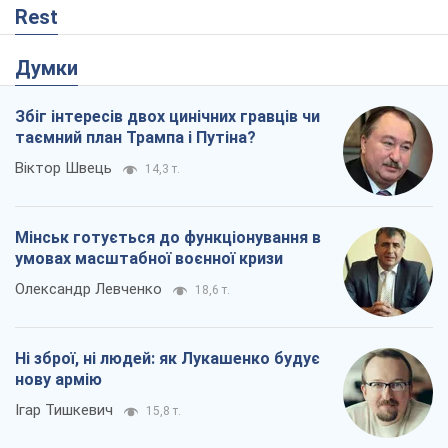
Rest
Думки
Збіг інтересів двох цинічних гравців чи
таємний план Трампа і Путіна?
Віктор Швець
14,3 т.
Мінськ готується до функціонування в
умовах масштабної воєнної кризи
Олександр Левченко
18,6 т.
Ні зброї, ні людей: як Лукашенко будує
нову армію
Ігар Тишкевич
15,8 т.