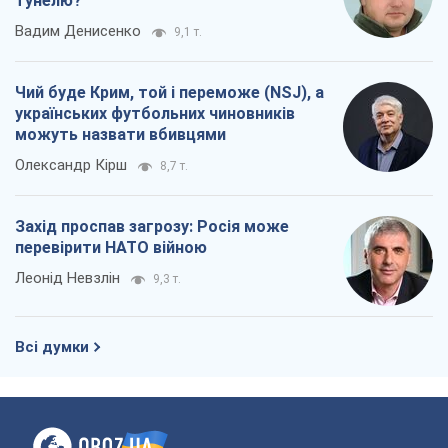
тунелю?
Вадим Денисенко
9,1 т.
Чий буде Крим, той і переможе (NSJ), а
українських футбольних чиновників
можуть назвати вбивцями
Олександр Кірш
8,7 т.
Захід проспав загрозу: Росія може
перевірити НАТО війною
Леонід Невзлін
9,3 т.
Всі думки