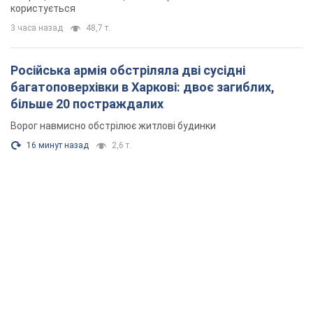
користується
3 часа назад
48,7 т.
Російська армія обстріляла дві сусідні
багатоповерхівки в Харкові: двоє загиблих,
більше 20 постраждалих
Ворог навмисно обстрілює житлові будинки
16 минут назад
2,6 т.