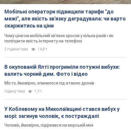
Мобільні оператори підвищили тарифи "до
межі", але якість зв'язку деградувала: чи варто
скаржитись на ціни
Чому ціни на мобільний зв'язок зросли у кілька разів і як
поліпшити якість інтернету на телефоні
2 години тому
14,8 т.
В окупованій Ялті прогриміли потужні вибухи:
валить чорний дим. Фото і відео
Місто, ймовірно, опинилося під атакою дронів
годину тому
1,7 т.
У Коблевому на Миколаївщині стався вибух у
морі: загинув чоловік, є постраждалі
Чоловік, ймовірно, підірвався на морській міні