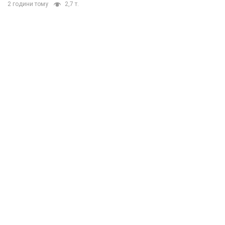
2 години тому
2,7 т.