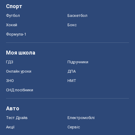
Спорт
Футбол
Баскетбол
Хокей
Бокс
Формула-1
Моя школа
ГДЗ
Підручники
Онлайн уроки
ДПА
ЗНО
НМТ
СНД посібники
Авто
Тест Драйв
Електромобілі
Акції
Сервіс