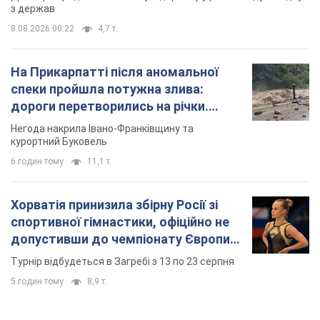
з держав
8.08.2026 00:22
4,7 т.
На Прикарпатті після аномальної
спеки пройшла потужна злива:
дороги перетворились на річки.
Відео
Негода накрила Івано-Франківщину та
курортний Буковель
6 годин тому
11,1 т.
Хорватія принизила збірну Росії зі
спортивної гімнастики, офіційно не
допустивши до чемпіонату Європи
основних спортсменів
Турнір відбудеться в Загребі з 13 по 23 серпня
5 годин тому
8,9 т.