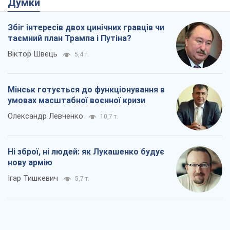
Думки
Збіг інтересів двох цинічних гравців чи
таємний план Трампа і Путіна?
Віктор Швець
5,4 т.
Мінськ готується до функціонування в
умовах масштабної воєнної кризи
Олександр Левченко
10,7 т.
Ні зброї, ні людей: як Лукашенко будує
нову армію
Ігар Тишкевич
5,7 т.