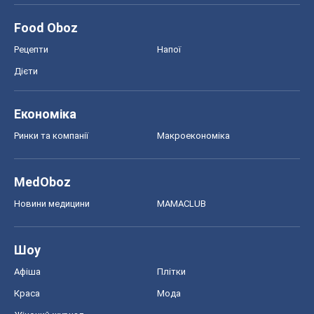
Food Oboz
Рецепти
Напої
Дієти
Економіка
Ринки та компанії
Макроекономіка
MedOboz
Новини медицини
MAMACLUB
Шоу
Афіша
Плітки
Краса
Мода