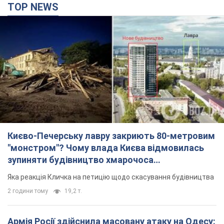
TOP NEWS
Києво-Печерську лавру закриють 80-метровим
"монстром"? Чому влада Києва відмовилась
зупиняти будівництво хмарочоса
"московського вірянина"
Яка реакція Кличка на петицію щодо скасування будівництва
2 години тому
19,2 т.
Армія Росії здійснила масовану атаку на Одесу: