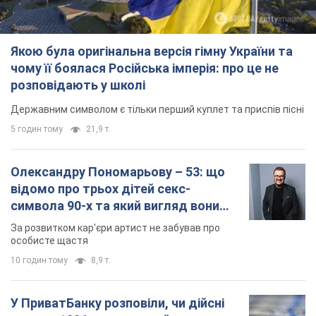
Якою була оригінальна версія гімну України та
чому її боялася Російська імперія: про це не
розповідають у школі
Державним символом є тільки перший куплет та приспів пісні
5 годин тому
21,9 т.
Олександру Пономарьову – 53: що
відомо про трьох дітей секс-
символа 90-х та який вигляд вони
мають
За розвитком кар'єри артист не забував про
особисте щастя
10 годин тому
8,9 т.
У ПриватБанку розповіли, чи дійсні