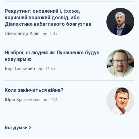
Рекрутинг: оновлений і, схоже,
корисний ворожий досвід, або
Діалектика вибагливого боягузтва
Олександр Кірш
1,4 т.
Ні зброї, ні людей: як Лукашенко будує
нову армію
Ігар Тишкевич
16,4 т.
Коли закінчиться війна?
Юрій Хрістензен
12,5 т.
Всі думки