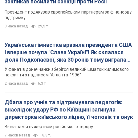
закликав посилити санкції проти Росії
Президент подякував європейським партнерам за фінансову
підтримку
3 часа назад
29,5 т.
Українська гімнастка вразила президента США
і вперше почула "Слава Україні"! Як склалася
доля Подкопаєвої, яка 30 років тому виграла
"золото" Олімпіади
У фанатів донеччанки зберігся великий шматок килимового
покриття з надписом "Атланта-1996"
2 часа назад
6,3 т.
Дбала про учнів та підтримувала педагогів:
внаслідок удару РФ по Київщині загинула
директорка київського ліцею, її чоловік та онук
Вічна пам'ять жертвам російського терору
7 часов назад
18,3 т.