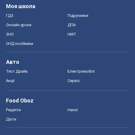
Моя школа
ГДЗ
Підручники
Онлайн уроки
ДПА
ЗНО
НМТ
СНД посібники
Авто
Тест Драйв
Електромобілі
Акції
Сервіс
Food Oboz
Рецепти
Напої
Дієти