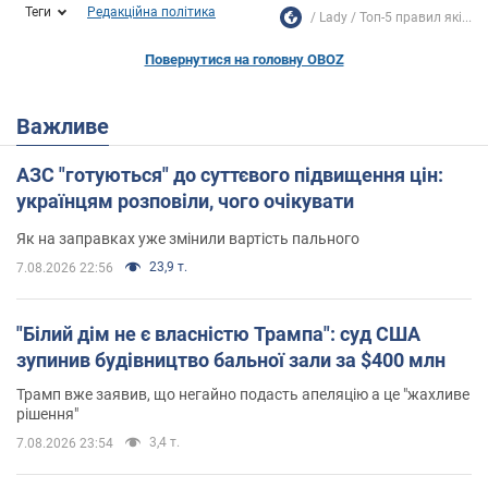
Теги
Редакційна політика
Lady
Топ-5 правил які...
Повернутися на головну OBOZ
Важливе
АЗС "готуються" до суттєвого підвищення цін:
українцям розповіли, чого очікувати
Як на заправках уже змінили вартість пального
23,9 т.
7.08.2026 22:56
"Білий дім не є власністю Трампа": суд США
зупинив будівництво бальної зали за $400 млн
Трамп вже заявив, що негайно подасть апеляцію а це "жахливе
рішення"
3,4 т.
7.08.2026 23:54