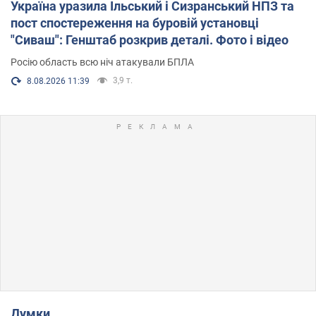
Україна уразила Ільський і Сизранський НПЗ та
пост спостереження на буровій установці
"Сиваш": Генштаб розкрив деталі. Фото і відео
Росію область всю ніч атакували БПЛА
3,9 т.
8.08.2026 11:39
Думки