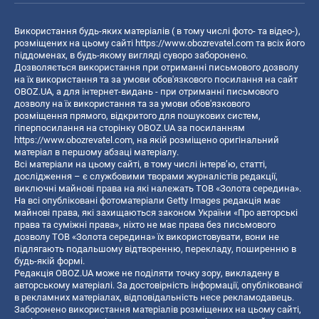
Використання будь-яких матеріалів ( в тому числі фото- та відео-),
розміщених на цьому сайті
https://www.obozrevatel.com
та всіх його
піддоменах, в будь-якому вигляді суворо заборонено.
Дозволяється використання при отриманні письмового дозволу
на їх використання та за умови обов'язкового посилання на сайт
OBOZ.UA, а для інтернет-видань - при отриманні письмового
дозволу на їх використання та за умови обов'язкового
розміщення прямого, відкритого для пошукових систем,
гіперпосилання на сторінку OBOZ.UA за посиланням
https://www.obozrevatel.com
, на якій розміщено оригінальний
матеріал в першому абзаці матеріалу.
Всі матеріали на цьому сайті, в тому числі інтерв’ю, статті,
дослідження – є службовими творами журналістів редакції,
виключні майнові права на які належать ТОВ «Золота середина».
На всі опубліковані фотоматеріали Getty Images редакція має
майнові права, які захищаються законом України «Про авторські
права та суміжні права», ніхто не має права без письмового
дозволу ТОВ «Золота середина» їх використовувати, вони не
підлягають подальшому відтворенню, перекладу, поширенню в
будь-якій формі.
Редакція OBOZ.UA може не поділяти точку зору, викладену в
авторському матеріалі. За достовірність інформації, опублікованої
в рекламних матеріалах, відповідальність несе рекламодавець.
Заборонено використання матеріалів розміщених на цьому сайті,