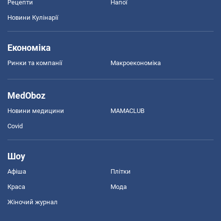
Рецепти
Напої
Новини Кулінарії
Економіка
Ринки та компанії
Макроекономіка
MedOboz
Новини медицини
MAMACLUB
Covid
Шоу
Афіша
Плітки
Краса
Мода
Жіночий журнал