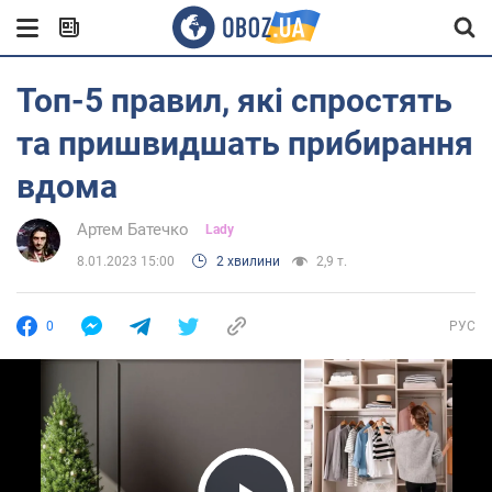
Топ-5 правил, які спростять
та пришвидшать прибирання
вдома
Артем Батечко
Lady
8.01.2023 15:00
2 хвилини
2,9 т.
0
РУС