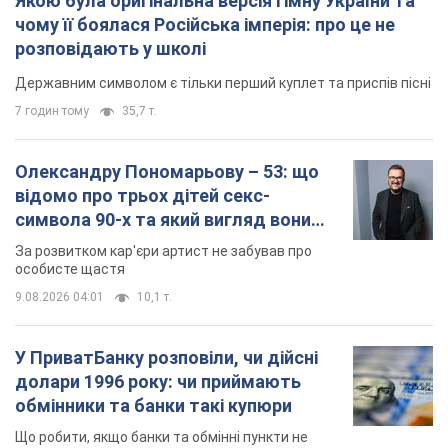
Якою була оригінальна версія гімну України та
чому її боялася Російська імперія: про це не
розповідають у школі
Державним символом є тільки перший куплет та приспів пісні
7 годин тому
35,7 т.
Олександру Пономарьову – 53: що
відомо про трьох дітей секс-
символа 90-х та який вигляд вони
мають
За розвитком кар'єри артист не забував про
особисте щастя
9.08.2026 04:01
10,1 т.
У ПриватБанку розповіли, чи дійсні
долари 1996 року: чи приймають
обмінники та банки такі купюри
Що робити, якщо банки та обмінні пункти не