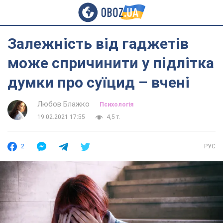
Залежність від гаджетів
може спричинити у підлітка
думки про суїцид – вчені
Любов Блажко
Психологія
19.02.2021 17:55
4,5 т.
2
РУС