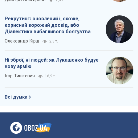
2,8 т.
Рекрутинг: оновлений і, схоже,
корисний ворожий досвід, або
Діалектика вибагливого боягузтва
Олександр Кірш
2,3 т.
Ні зброї, ні людей: як Лукашенко будує
нову армію
Ігар Тишкевич
16,9 т.
Всі думки