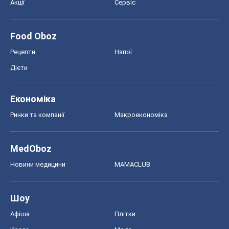
Акції
Сервіс
Food Oboz
Рецепти
Напої
Дієти
Економіка
Ринки та компанії
Макроекономіка
MedOboz
Новини медицини
MAMACLUB
Шоу
Афіша
Плітки