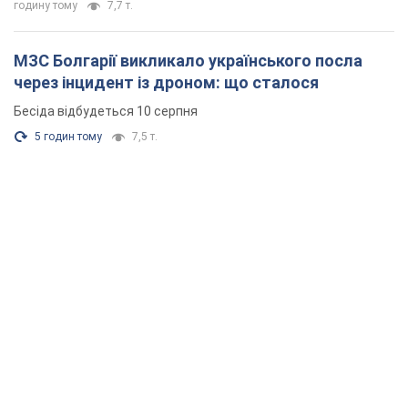
годину тому
7,7 т.
МЗС Болгарії викликало українського посла
через інцидент із дроном: що сталося
Бесіда відбудеться 10 серпня
5 годин тому
7,5 т.