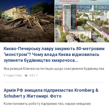
Києво-Печерську лавру закриють 80-метровим
"монстром"? Чому влада Києва відмовилась
зупиняти будівництво хмарочоса
"московського вірянина"
Яка реакція Кличка на петицію щодо скасування будівництва
5 годин тому
54,1 т.
Армія РФ знищила підприємство Kromberg &
Schubert у Житомирі. Фото
Коли поновить роботу підприємство, наразі невідомо