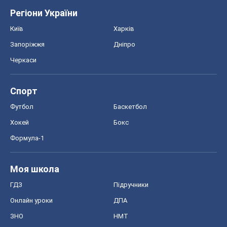
Регіони України
Київ
Харків
Запоріжжя
Дніпро
Черкаси
Спорт
Футбол
Баскетбол
Хокей
Бокс
Формула-1
Моя школа
ГДЗ
Підручники
Онлайн уроки
ДПА
ЗНО
НМТ