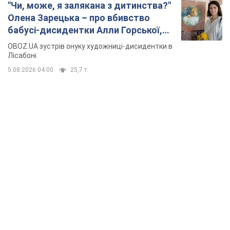
"Чи, може, я залякана з дитинства?"
Олена Зарецька – про вбивство
бабусі-дисидентки Алли Горської,
критику Дмитра Стуса та втечу в
OBOZ.UA зустрів онуку художниці-дисидентки в
Португалію з 5 дітьми
Лісабоні
5.08.2026 04:00
25,7 т.