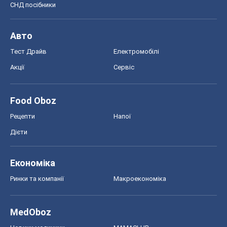
СНД посібники
Авто
Тест Драйв
Електромобілі
Акції
Сервіс
Food Oboz
Рецепти
Напої
Дієти
Економіка
Ринки та компанії
Макроекономіка
MedOboz