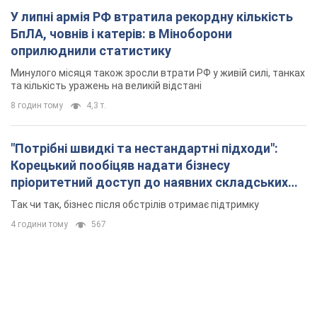
У липні армія РФ втратила рекордну кількість
БпЛА, човнів і катерів: в Міноборони
оприлюднили статистику
Минулого місяця також зросли втрати РФ у живій силі, танках
та кількість уражень на великій відстані
8 годин тому
4,3 т.
"Потрібні швидкі та нестандартні підходи":
Корецький пообіцяв надати бізнесу
пріоритетний доступ до наявних складських
приміщень
Так чи так, бізнес після обстрілів отримає підтримку
4 години тому
567