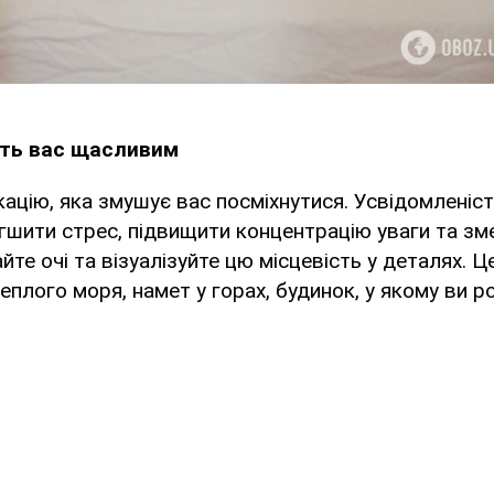
ить вас щасливим
ацію, яка змушує вас посміхнутися. Усвідомленіс
гшити стрес, підвищити концентрацію уваги та зм
йте очі та візуалізуйте цю місцевість у деталях. 
теплого моря, намет у горах, будинок, у якому ви р