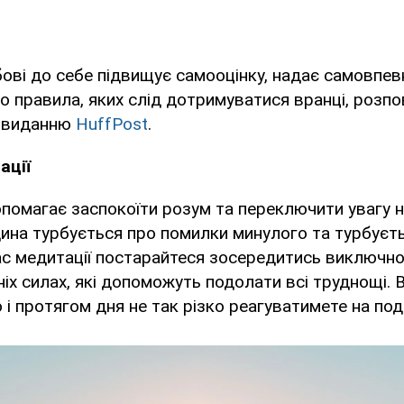
ві до себе підвищує самооцінку, надає самовпевн
о правила, яких слід дотримуватися вранці, розпо
и виданню
HuffPost
.
ації
помагає заспокоїти розум та переключити увагу н
ина турбується про помилки минулого та турбуєт
ас медитації постарайтеся зосередитись виключно
ніх силах, які допоможуть подолати всі труднощі. 
 і протягом дня не так різко реагуватимете на под