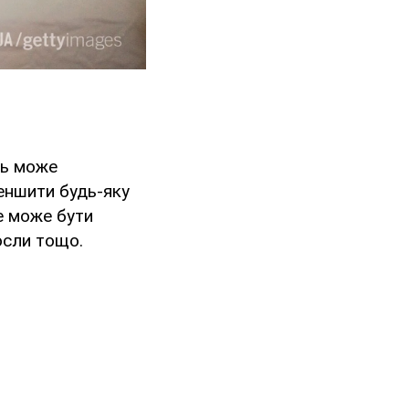
ть може
еншити будь-яку
Це може бути
осли тощо.