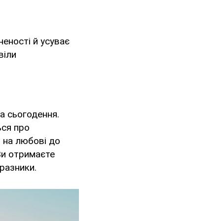
еності й усуває
віли
а сьогодення.
ься про
 на любові до
Ви отримаєте
разники.