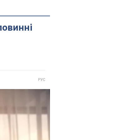
повинні
РУС