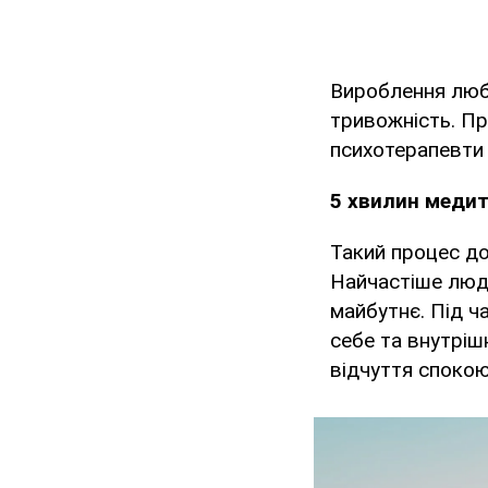
Вироблення любо
тривожність. Пр
психотерапевт
5 хвилин медит
Такий процес до
Найчастіше люд
майбутнє. Під ч
себе та внутріш
відчуття спокою