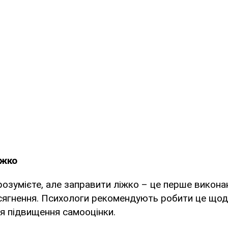
іжко
 розумієте, але заправити ліжко – це перше викона
сягнення. Психологи рекомендують робити це щодн
я підвищення самооцінки.