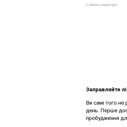
Заправляйте л
Ви самі того не
день. Перше до
пробудження дл