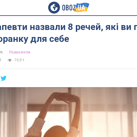
певти назвали 8 речей, які ви 
оранку для себе
ук
Психологія
8
10,0 т.