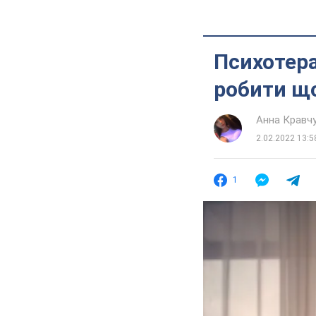
Психотера
робити щ
Анна Кравч
2.02.2022 13:5
1