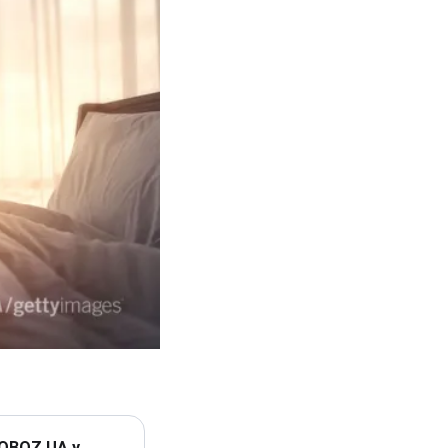
 OBOZ.UA у