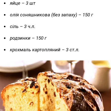
яйце – 3 шт
олія соняшникова (без запаху) – 150 г
сіль – 3 ч.л.
родзинки – 150 г
крохмаль картопляний – 3 ст.л.