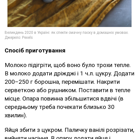
Спосіб приготування
Молоко підігріти, щоб воно було трохи тепле.
В молоко додати дріжджі і 1 ч.л. цукру. Додати
200–250 г борошна, перемішати. Накрити
серветкою або рушником. Поставити в тепле
місце. Опара повинна збільшитися вдвічі (в
середньому треба почекати близько 30
хвилин).
Яйця збити з цукром. Паличку ванілі розрізати,
вийняти насіння. В опару додати яйця і