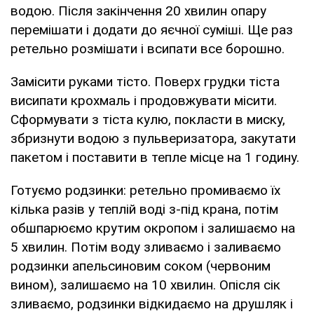
водою. Після закінчення 20 хвилин опару
перемішати і додати до яєчної суміші. Ще раз
ретельно розмішати і всипати все борошно.
Замісити руками тісто. Поверх грудки тіста
висипати крохмаль і продовжувати місити.
Сформувати з тіста кулю, покласти в миску,
збризнути водою з пульверизатора, закутати
пакетом і поставити в тепле місце на 1 годину.
Готуємо родзинки: ретельно промиваємо їх
кілька разів у теплій воді з-під крана, потім
обшпарюємо крутим окропом і залишаємо на
5 хвилин. Потім воду зливаємо і заливаємо
родзинки апельсиновим соком (червоним
вином), залишаємо на 10 хвилин. Опісля сік
зливаємо, родзинки відкидаємо на друшляк і