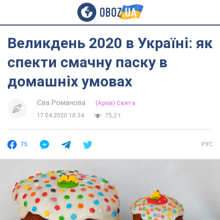
Великдень 2020 в Україні: як
спекти смачну паску в
домашніх умовах
Єва Романова
(Архів) Свята
17.04.2020 18:34
75,2 т.
75
РУС