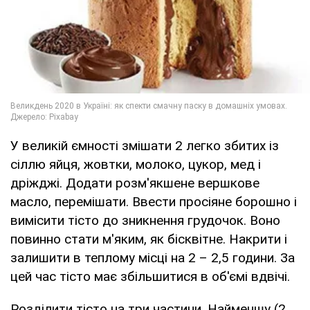
У великій ємності змішати 2 легко збитих із
сіллю яйця, жовтки, молоко, цукор, мед і
дріжджі. Додати розм'якшене вершкове
масло, перемішати. Ввести просіяне борошно і
вимісити тісто до зникнення грудочок. Воно
повинно стати м'яким, як бісквітне. Накрити і
залишити в теплому місці на 2 – 2,5 години. За
цей час тісто має збільшитися в об'ємі вдвічі.
Розділити тісто на три частини. Найменшу (2