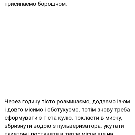
присипаємо борошном.
Через годину тісто розминаємо, додаємо ізюм
і довго місимо і обстукуємо, потім знову треба
сформувати з тіста кулю, покласти в миску,
збризнути водою з пульверизатора, укутати
пакетом і поставити в тепле місце ще на