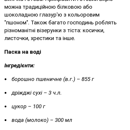
можна традиційною білковою або
шоколадною глазур'ю з кольоровим
"пшоном". Також багато господинь роблять
різноманітні візерунки з тіста: косички,
листочки, хрестики та інше.
Паска на воді
Інгредієнти:
борошно пшеничне (в.г.) – 855 г
дріжджі сухі – 3 ч.л.
цукор – 100 г
вода (молоко) – 300 мл