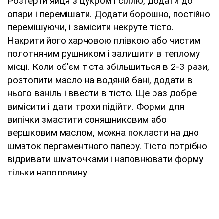
Розтерти яйця з цукром і сіллю, додати до
опари і перемішати. Додати борошно, постійно
перемішуючи, і замісити некруте тісто.
Накрити його харчовою плівкою або чистим
полотняним рушником і залишити в теплому
місці. Коли об'єм тіста збільшиться в 2-3 рази,
розтопити масло на водяній бані, додати в
нього ваніль і ввести в тісто. Ще раз добре
вимісити і дати трохи підійти. Форми для
випічки змастити соняшниковим або
вершковим маслом, можна покласти на дно
шматок пергаментного паперу. Тісто потрібно
відривати шматочками і наповнювати форму
тільки наполовину.