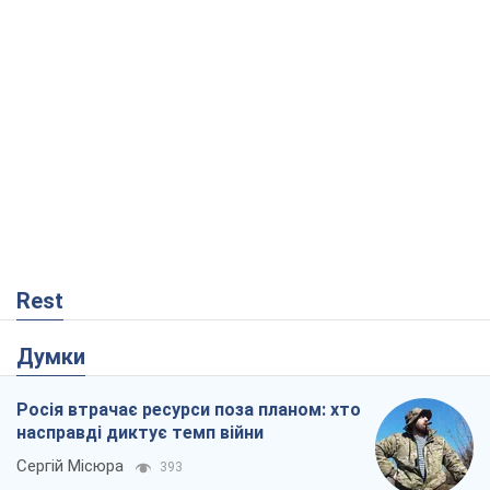
Rest
Думки
Росія втрачає ресурси поза планом: хто
насправді диктує темп війни
Сергій Місюра
393
"Ми вже проходили через гірше": Україні
не варто піддаватися зневірі через
ракетний терор
Сергій Марченко, експерт
3,9 т.
Що очікує українців у 2026–2028 роках?
Головні висновки з нових прогнозів від
НБУ
Василь Фурман
405