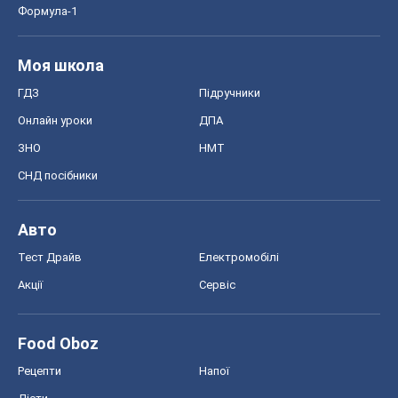
Тест Драйв
Електромобілі
Акції
Сервіс
Food Oboz
Рецепти
Напої
Дієти
Економіка
Ринки та компанії
Макроекономіка
MedOboz
Новини медицини
MAMACLUB
Шоу