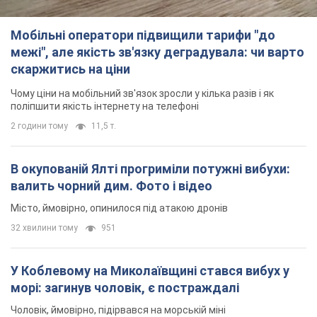
валить чорний дим. Фото і відео
Місто, ймовірно, опинилося під атакою дронів
32 хвилини тому
951
У Коблевому на Миколаївщині стався вибух у
морі: загинув чоловік, є постраждалі
Чоловік, ймовірно, підірвався на морській міні
годину тому
2,3 т.