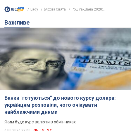
Банки "готуються" до нового курсу долара:
українцям розповіли, чого очікувати
найближчими днями
Яким буде курс валюти в обмінниках
6.08.2026 22:58
151,9 т.
Українцям обіцяють по 850 грн від
мобільних операторів: що не так з
цими повідомленнями
Як не потрапити в пастку шахраїв
6.08.2026 21:02
16,6 т.
Найдорожчий футболіст "Динамо"
забив "Карабаху" вже на 10-й хвилині