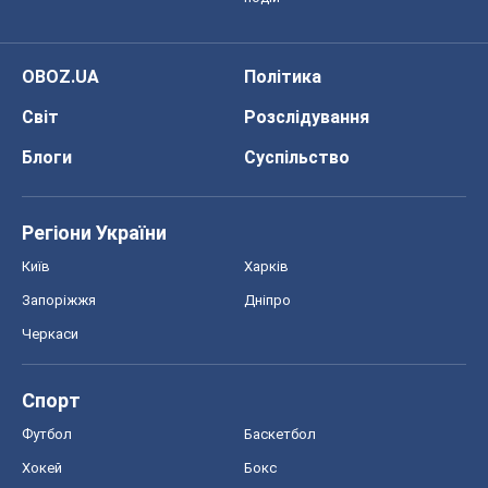
Запоріжжя
Дніпро
Черкаси
Спорт
Футбол
Баскетбол
Хокей
Бокс
Формула-1
Моя школа
ГДЗ
Підручники
Онлайн уроки
ДПА
ЗНО
НМТ
СНД посібники
Авто