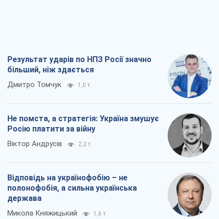
Росію платити за війну
Віктор Андрусів
2,2 т.
Відповідь на українофобію – не
полонофобія, а сильна українська
держава
Микола Княжицький
1,6 т.
Мер Москви раптово схотів миру, як
стають послом у США й нові українські
топ-рейтинги
Олександр Кірш
6,7 т.
Всі думки