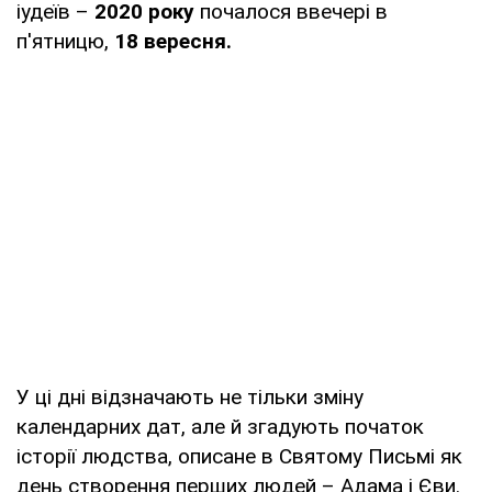
іудеїв –
2020 року
почалося ввечері в
п'ятницю,
18 вересня.
У ці дні відзначають не тільки зміну
календарних дат, але й згадують початок
історії людства, описане в Святому Письмі як
день створення перших людей – Адама і Єви.