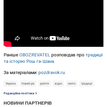
Раніше
OBOZREVATEL
розповідав про
традиції
та історію Рош га-Шана.
За матеріалами:
pozdravok.ru.
Україна
Новий рік
релігія
відео
свято
традиції
Редакційна політика