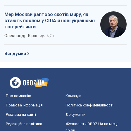
Про компанію
Команда
Правова інформація
Політика конфіденційності
Реклама на сайті
Документи
Редакційна політика
Журналісти OBOZ.UA на місці
подій
OBOZ.UA
Політика
Світ
Розслідування
Блоги
Суспільство
Регіони України
Київ
Харків