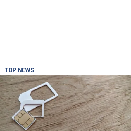
Мобільні оператори підвищили тарифи "до
межі", але якість зв'язку деградувала: чи варто
скаржитись на ціни
Чому ціни на мобільний зв'язок зросли у кілька разів і як
поліпшити якість інтернету на телефоні
2 години тому
11,5 т.
В окупованій Ялті прогриміли потужні вибухи: