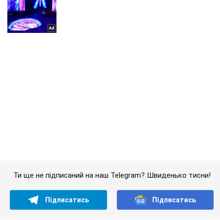
Ти ще не підписаний на наш Telegram? Швиденько тисни!
Підписатись
Підписатись
Lady
(Архів) Свята
Рош га-Шана 2020:...
Важливе