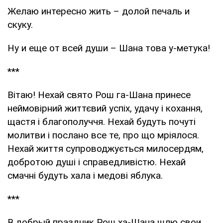
Желаю интересно жить – долой печаль и
скуку.
Ну и еще от всей души – Шана това у-метука!
***
Вітаю! Нехай свято Рош га-Шана принесе
неймовірний життєвий успіх, удачу і кохання,
щастя і благополуччя. Нехай будуть почуті
молитви і послано все те, про що мріялося.
Нехай життя супроводжується милосердям,
добротою душі і справедливістю. Нехай
смачні будуть хала і медові яблука.
***
В добрый праздник Рош ха-Шана шлю свои