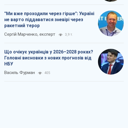
Результат ударів по НПЗ Росії значно
більший, ніж здається
Дмитро Томчук
1,0 т.
Не помста, а стратегія: Україна змушує