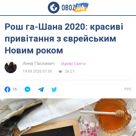
Рош га-Шана 2020: красиві
привітання з єврейським
Новим роком
Анна Паскевич
(Архів) Свята
19.09.2020 07:30
26,2 т.
16
РУС