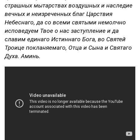
страшных мытарствах воздушных и наследие
вечных и неизреченных благ Царствия
Небеснаго, да со всеми святыми немолчно
исповедуем Твое о нас заступление и да
славим единаго Истиннаго Бога, во Святей
Троице покланяемаго, Отца и Сына и Святаго
Духа. Аминь.