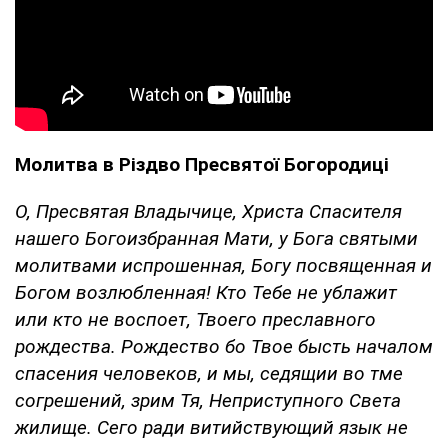
Молитва в Різдво Пресвятої Богородиці
О, Пресвятая Владычице, Христа Спасителя
нашего Богоизбранная Мати, у Бога святыми
молитвами испрошенная, Богу посвященная и
Богом возлюбленная! Кто Тебе не ублажит
или кто не воспоет, Твоего преславного
рождества. Рождество бо Твое бысть началом
спасения человеков, и мы, седящии во тме
согрешений, зрим Тя, Неприступного Света
жилище. Сего ради витийствующий язык не