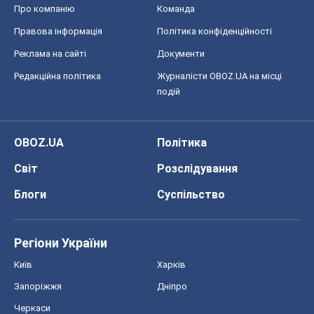
OBOZ.UA
Політика
Світ
Розслідування
Блоги
Суспільство
Регіони України
Київ
Харків
Запоріжжя
Дніпро
Черкаси
Спорт
Футбол
Баскетбол
Хокей
Бокс
Формула-1