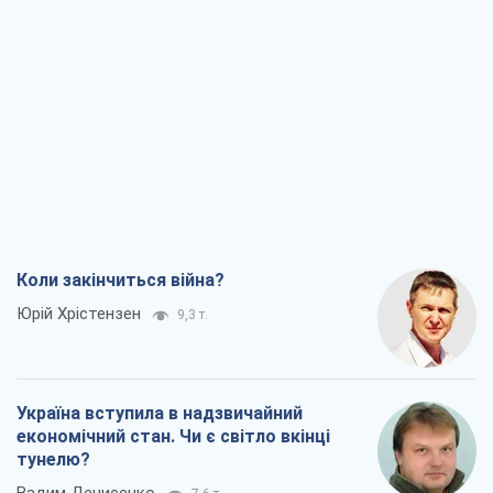
Коли закінчиться війна?
Юрій Хрістензен
9,3 т.
Україна вступила в надзвичайний
економічний стан. Чи є світло вкінці
тунелю?
Вадим Денисенко
7,6 т.
Чий буде Крим, той і переможе (NSJ), а
українських футбольних чиновників
можуть назвати вбивцями
Олександр Кірш
7,3 т.
Захід проспав загрозу: Росія може