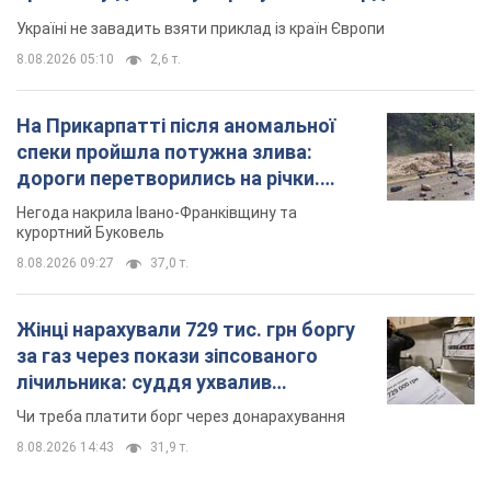
курортний Буковель
8.08.2026 09:27
37,0 т.
Жінці нарахували 729 тис. грн боргу
за газ через покази зіпсованого
лічильника: суддя ухвалив
неочікуване рішення
Чи треба платити борг через донарахування
8.08.2026 14:43
31,9 т.