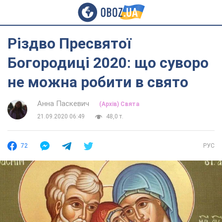
Різдво Пресвятої
Богородиці 2020: що суворо
не можна робити в свято
Анна Паскевич
(Архів) Свята
21.09.2020 06:49
48,0 т.
72
РУС