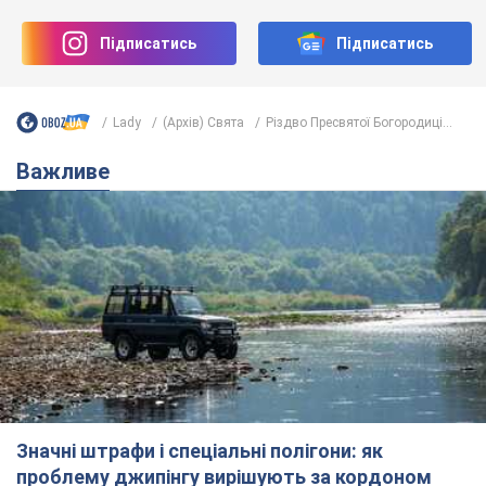
Значні штрафи і спеціальні полігони: як
проблему джипінгу вирішують за кордоном
Україні не завадить взяти приклад із країн Європи
8.08.2026 05:10
2,6 т.
На Прикарпатті після аномальної
спеки пройшла потужна злива:
дороги перетворились на річки.
Відео
Негода накрила Івано-Франківщину та