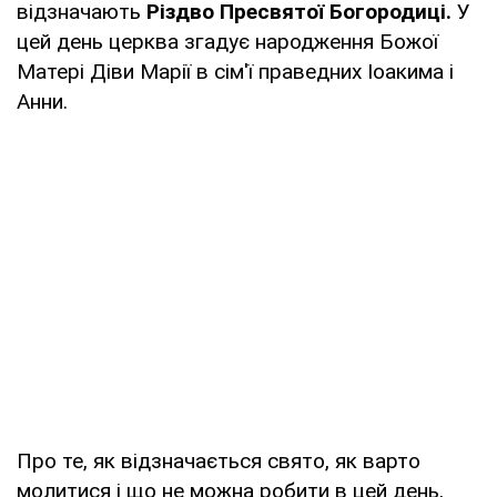
відзначають
Різдво Пресвятої Богородиці.
У
цей день церква згадує народження Божої
Матері Діви Марії в сім'ї праведних Іоакима і
Анни.
Про те, як відзначається свято, як варто
молитися і що не можна робити в цей день,