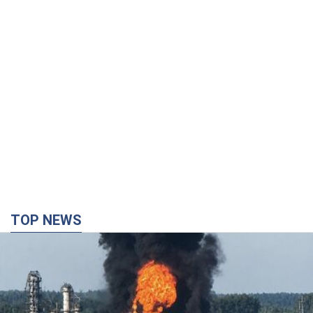
TOP NEWS
Росія стягнула під Москву три кола захисту
ППО: Зеленський пообіцяв "знаходити
технології" протидії