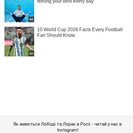
Як живеться Лободі та Лорак в Росії - читай у нас в
Instagram!
Підписатись
Підписатись
Lady
(Архів) Свята
Різдво Пресвятої Богородиці...
Важливе