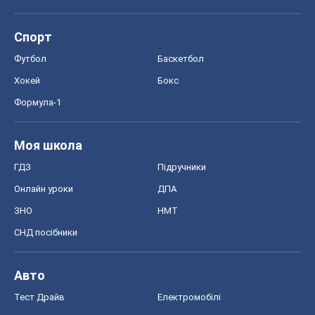
Моя школа
ГДЗ
Підручники
Онлайн уроки
ДПА
ЗНО
НМТ
СНД посібники
Авто
Тест Драйв
Електромобілі
Акції
Сервіс
Food Oboz
Рецепти
Напої
Дієти
Економіка