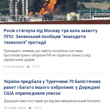
Президент заявив, що навіть посилена система
протиповітряної оборони РФ не гарантує захисту від
українських ударів
9 часов назад
73,3 т.
Україна придбала у Туреччини 70 балістичних
ракет і багато іншого озброєння: у Держдепі
США оприлюднили список
Держдеп вже поставив до відома американський Конгрес
10 часов назад
13,3 т.
"Нас почули на одне вухо": у містах України 24-й
день поспіль тривають мітинги на підтримку
Федорова. Фото і відео
Антиурядові виступи з вимогою повернути Федорова досі
тривають
10 часов назад
5,5 т.