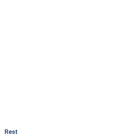
Rest
Думки
Збіг інтересів двох цинічних гравців чи
таємний план Трампа і Путіна?
Віктор Швець
12,0 т.