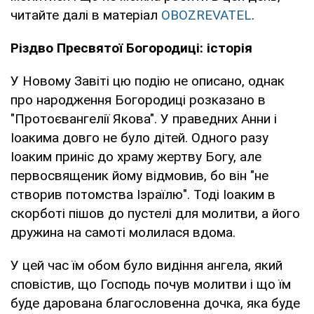
читайте далі в матеріал
OBOZREVATEL
.
Різдво Пресвятої Богородиці: історія
У Новому Завіті цю подію не описано, однак
про народження Богородиці розказано в
"Протоєвангелії Якова". У праведних Анни і
Іоакима довго не було дітей. Одного разу
Іоаким приніс до храму жертву Богу, але
первосвященик йому відмовив, бо він "не
створив потомства Ізраїлю". Тоді Іоаким в
скорботі пішов до пустелі для молитви, а його
дружина на самоті молилася вдома.
У цей час їм обом було видіння ангела, який
сповістив, що Господь почув молитви і що їм
буде дарована благословенна дочка, яка буде