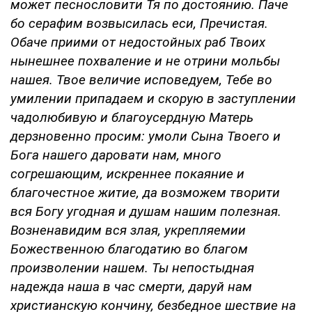
может песнословити Тя по достоянию. Паче
бо серафим возвысилась еси, Пречистая.
Обаче приими от недостойных раб Твоих
нынешнее похваление и не отрини мольбы
нашея. Твое величие исповедуем, Тебе во
умилении припадаем и скорую в заступлении
чадолюбивую и благоусердную Матерь
дерзновенно просим: умоли Сына Твоего и
Бога нашего даровати нам, много
согрешающим, искреннее покаяние и
благочестное житие, да возможем творити
вся Богу угодная и душам нашим полезная.
Возненавидим вся злая, укрепляемии
Божественною благодатию во благом
произволении нашем. Ты непостыдная
надежда наша в час смерти, даруй нам
христианскую кончину, безбедное шествие на