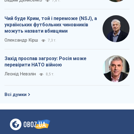
перевірити НАТО війною
Леонід Невзлін
8,5 т.
Всі думки
Про компанію
Команда
Правова інформація
Політика конфіденційності
Реклама на сайті
Документи
Редакційна політика
Журналісти OBOZ.UA на місці
подій