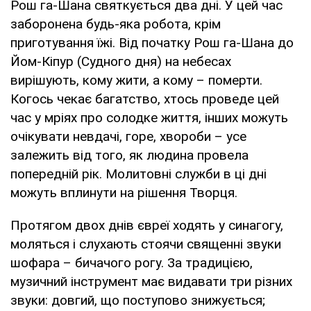
Рош га-Шана святкується два дні. У цей час
заборонена будь-яка робота, крім
приготування їжі. Від початку Рош га-Шана до
Йом-Кіпур (Судного дня) на небесах
вирішують, кому жити, а кому – померти.
Когось чекає багатство, хтось проведе цей
час у мріях про солодке життя, інших можуть
очікувати невдачі, горе, хвороби – усе
залежить від того, як людина провела
попередній рік. Молитовні служби в ці дні
можуть вплинути на рішення Творця.
Протягом двох днів євреї ходять у синагогу,
моляться і слухають стоячи священні звуки
шофара – бичачого рогу. За традицією,
музичний інструмент має видавати три різних
звуки: довгий, що поступово знижується;