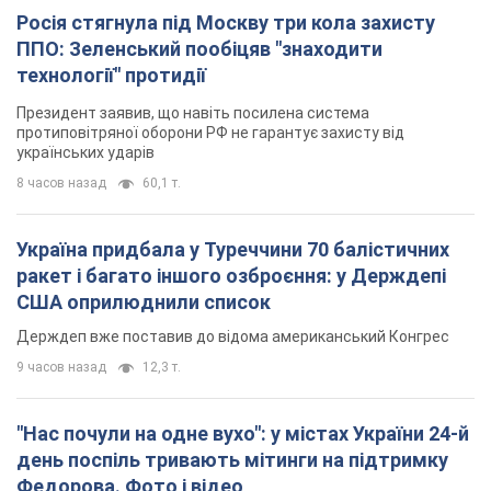
Росія стягнула під Москву три кола захисту
ППО: Зеленський пообіцяв "знаходити
технології" протидії
Президент заявив, що навіть посилена система
протиповітряної оборони РФ не гарантує захисту від
українських ударів
8 часов назад
60,1 т.
Україна придбала у Туреччини 70 балістичних
ракет і багато іншого озброєння: у Держдепі
США оприлюднили список
Держдеп вже поставив до відома американський Конгрес
9 часов назад
12,3 т.
"Нас почули на одне вухо": у містах України 24-й
день поспіль тривають мітинги на підтримку
Федорова. Фото і відео