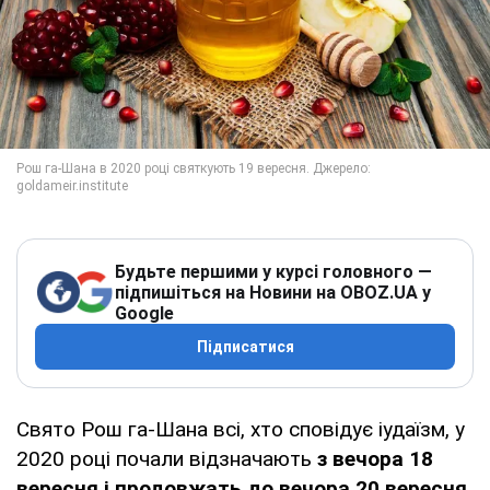
Будьте першими у курсі головного —
підпишіться на Новини на OBOZ.UA у
Google
Підписатися
Свято Рош га-Шана всі, хто сповідує іудаїзм, у
2020 році почали відзначають
з вечора 18
вересня і продовжать до вечора 20 вересня
.