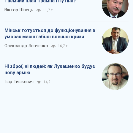
таємний план Трампа і Путіна?
Віктор Швець
11,7 т.
Мінськ готується до функціонування в
умовах масштабної воєнної кризи
Олександр Левченко
16,7 т.
Ні зброї, ні людей: як Лукашенко будує
нову армію
Ігар Тишкевич
14,2 т.