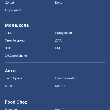
Хокей
Бокс
Формула-1
Моя школа
ГДЗ
Підручники
Онлайн уроки
ДПА
ЗНО
НМТ
СНД посібники
Авто
Тест Драйв
Електромобілі
Акції
Сервіс
Food Oboz
Рецепти
Напої