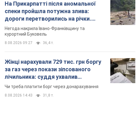
На Прикарпатті після аномальної
спеки пройшла потужна злива:
дороги перетворились на річки.
Відео
Негода накрила Івано-Франківщину та
курортний Буковель
8.08.2026 09:27
36,4 т.
Жінці нарахували 729 тис. грн боргу
за газ через покази зіпсованого
лічильника: суддя ухвалив
неочікуване рішення
Чи треба платити борг через донарахування
8.08.2026 14:43
31,8 т.