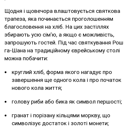
Щодня і щовечора влаштовується святкова
трапеза, яка починається проголошенням
благословення на хліб. На цих застіллях
збирають усю сім'ю, а якщо є можливість,
запрошують гостей. Під час святкування Рош
га-Шана на традиційному єврейському столі
можна побачити:
круглий хліб, форма якого нагадує про
завершення ще одного кола і про початок
нового кола життя;
голову риби або бика як символ першості;
гранат і порізану кільцями моркву, що
символізує достаток і золоті монети;