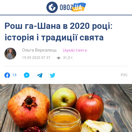
Рош га-Шана в 2020 році:
історія і традиції свята
Ольга Веркалець
(Архів) Свята
19.09.2020 07:37
31,0 т.
19
РУС