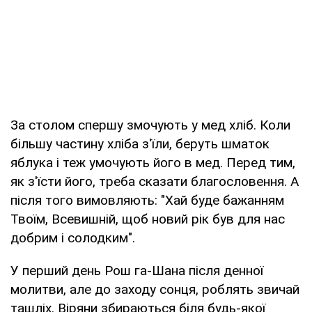
За столом спершу змочують у мед хліб. Коли
більшу частину хліба з'їли, беруть шматок
яблука і теж умочують його в мед. Перед тим,
як з'їсти його, треба сказати благословення. А
після того вимовляють: "Хай буде бажанням
Твоїм, Всевишній, щоб новий рік був для нас
добрим і солодким".
У перший день Рош га-Шана після денної
молитви, але до заходу сонця, роблять звичай
ташліх. Віряни збираються біля будь-якої