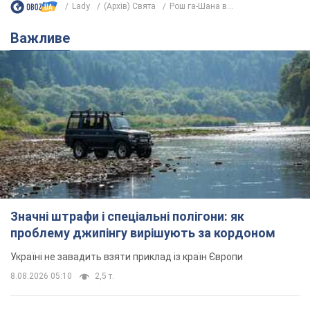
Lady
(Архів) Свята
Рош га-Шана в...
Важливе
Значні штрафи і спеціальні полігони: як
проблему джипінгу вирішують за кордоном
Україні не завадить взяти приклад із країн Європи
8.08.2026 05:10
2,5 т.