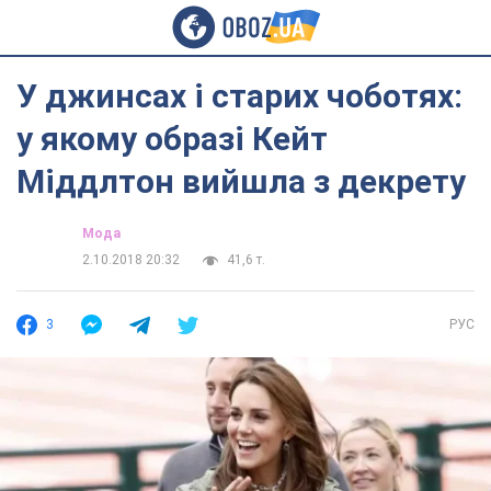
У джинсах і старих чоботях:
у якому образі Кейт
Міддлтон вийшла з декрету
Мода
2.10.2018 20:32
41,6 т.
3
РУС