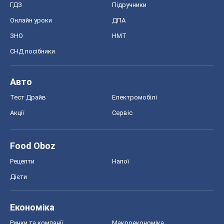
ГДЗ
Підручники
Онлайн уроки
ДПА
ЗНО
НМТ
СНД посібники
Авто
Тест Драйв
Електромобілі
Акції
Сервіс
Food Oboz
Рецепти
Напої
Дієти
Економіка
Ринки та компанії
Макроекономіка