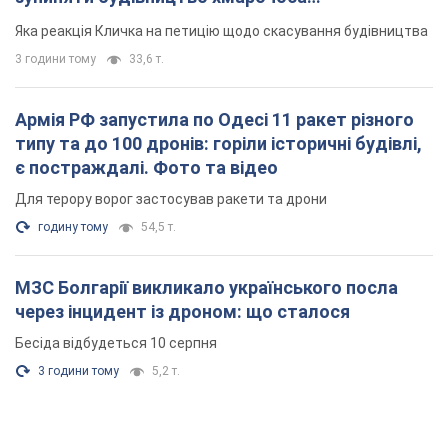
"московського вірянина"
Яка реакція Кличка на петицію щодо скасування будівництва
3 години тому
33,6 т.
Армія РФ запустила по Одесі 11 ракет різного
типу та до 100 дронів: горіли історичні будівлі,
є постраждалі. Фото та відео
Для терору ворог застосував ракети та дрони
годину тому
54,5 т.
МЗС Болгарії викликало українського посла
через інцидент із дроном: що сталося
Бесіда відбудеться 10 серпня
3 години тому
5,2 т.