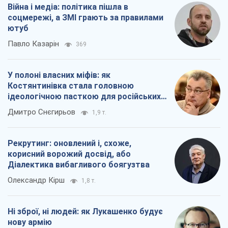
Війна і медіа: політика пішла в
соцмережі, а ЗМІ грають за правилами
ютуб
Павло Казарін
369
У полоні власних міфів: як
Костянтинівка стала головною
ідеологічною пасткою для російських
окупантів
Дмитро Снєгирьов
1,9 т.
Рекрутинг: оновлений і, схоже,
корисний ворожий досвід, або
Діалектика вибагливого боягузтва
Олександр Кірш
1,8 т.
Ні зброї, ні людей: як Лукашенко будує
нову армію