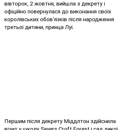
вівторок, 2 жовтня, вийшла з декрету і
офіційно повернулася до виконання своїх
королівських обов'язків після народження
третьої дитини, принца Луї.
Першим після декрету Міддлтон здійснила
візит у школу Sayers Croft Forest і сад дикої