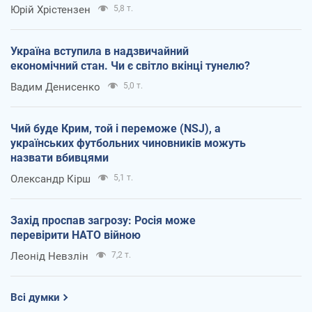
Юрій Хрістензен
5,8 т.
Україна вступила в надзвичайний
економічний стан. Чи є світло вкінці тунелю?
Вадим Денисенко
5,0 т.
Чий буде Крим, той і переможе (NSJ), а
українських футбольних чиновників можуть
назвати вбивцями
Олександр Кірш
5,1 т.
Захід проспав загрозу: Росія може
перевірити НАТО війною
Леонід Невзлін
7,2 т.
Всі думки