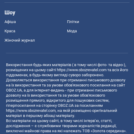
Шоу
Афіша
Плітки
Краса
Мода
Жіночий журнал
Використання будь-яких матеріалів ( в тому числі фото- та відео-),
розміщених на цьому сайті
https://www.obozrevatel.com
та всіх його
піддоменах, в будь-якому вигляді суворо заборонено.
Дозволяється використання при отриманні письмового дозволу
на їх використання та за умови обов'язкового посилання на сайт
OBOZ.UA, а для інтернет-видань - при отриманні письмового
дозволу на їх використання та за умови обов'язкового
розміщення прямого, відкритого для пошукових систем,
гіперпосилання на сторінку OBOZ.UA за посиланням
https://www.obozrevatel.com
, на якій розміщено оригінальний
матеріал в першому абзаці матеріалу.
Всі матеріали на цьому сайті, в тому числі інтерв’ю, статті,
дослідження – є службовими творами журналістів редакції,
виключні майнові права на які належать ТОВ «Золота середина».