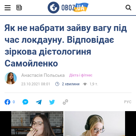
Як не набрати зайву вагу під
час локдауну. Відповідає
зіркова дієтологиня
Самойленко
Анастасія Польська
Дієта і фітнес
23.10.2021 08:01
2 хвилини
1,9 т.
0
РУС