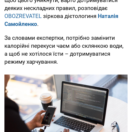
Щоб цього уникнути, варто дотримуватися
деяких нескладних правил, розповідає
OBOZREVATEL
зіркова дієтологиня
Наталія
Самойленко
.
За словами експертки, потрібно замінити
калорійні перекуси чаєм або склянкою води,
а щоб не хотілося їсти – дотримуватися
режиму харчування.