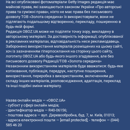
На всі опубліковані фотоматеріали Getty Images редакція має
майнові права, які захищаються законом України «Про авторські
права та суміжні права», ніхто не має права без письмового
дозволу ТОВ «Золота середина» їх використовувати, вони не
підлягають подальшому відтворенню, перекладу, поширенню в
будь-якій формі.
Редакція OBOZ.UA може не поділяти точку зору, викладену в
авторському матеріалі. За достовірність інформації, опублікованої
в рекламних матеріалах, відповідальність несе рекламодавець.
Заборонено використання матеріалів розміщених на цьому сайті,
хоч із зазначенням гіперпосилання на сторінку цього сайту,
логотипу OBOZ.UA або будь-якого іншого згадування, але без
письмового дозволу Редакції/ТОВ «Золота середина»
Незаконним використанням матеріалів буде вважатися: будь-яке
копiювання, публiкацiя, передрук, наступне поширення,
використання, переробка з використанням, включенням до
складу інших матеріалів, розповсюдження, адаптація, переклад
та інші подібні зміни матеріалу.
Назва онлайн медіа — «OBOZ.UA»
- суб'єкт у сфері онлайн медіа;
- ідентифікатор медіа — R40-06156;
- поштова адреса — вул. Деревообробна, буд. 7, м. Київ, 01013;
- адреса електронної пошти —
[email protected]
; - телефон — (044)
585 46 20