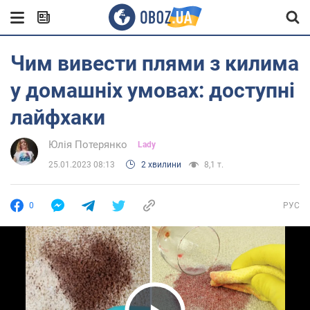
Чим вивести плями з килима
у домашніх умовах: доступні
лайфхаки
Юлія Потерянко
Lady
25.01.2023 08:13
2 хвилини
8,1 т.
0
РУС