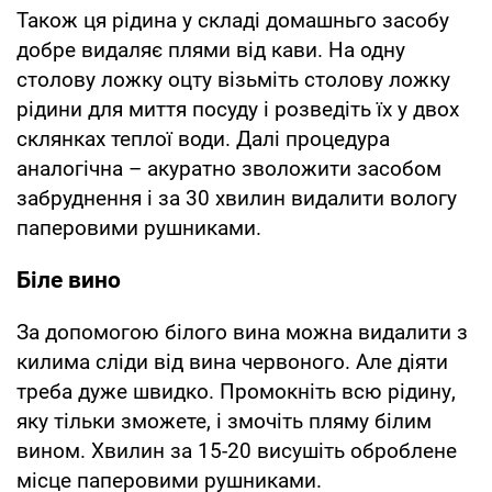
Також ця рідина у складі домашньго засобу
добре видаляє плями від кави. На одну
столову ложку оцту візьміть столову ложку
рідини для миття посуду і розведіть їх у двох
склянках теплої води. Далі процедура
аналогічна – акуратно зволожити засобом
забруднення і за 30 хвилин видалити вологу
паперовими рушниками.
Біле вино
За допомогою білого вина можна видалити з
килима сліди від вина червоного. Але діяти
треба дуже швидко. Промокніть всю рідину,
яку тільки зможете, і змочіть пляму білим
вином. Хвилин за 15-20 висушіть оброблене
місце паперовими рушниками.