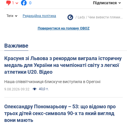
1
0
Підписатися
Теги
Редакційна політика
Lady
Чим вивести плями...
Повернутися на головну OBOZ
Важливе
Красуня зі Львова з рекордом виграла історичну
медаль для України на чемпіонаті світу з легкої
атлетики U20. Відео
Наша співвітчизниця блискуче виступила в Орегоні
40,0 т.
9.08.2026 09:32
Олександру Пономарьову – 53: що відомо про
трьох дітей секс-символа 90-х та який вигляд
вони мають