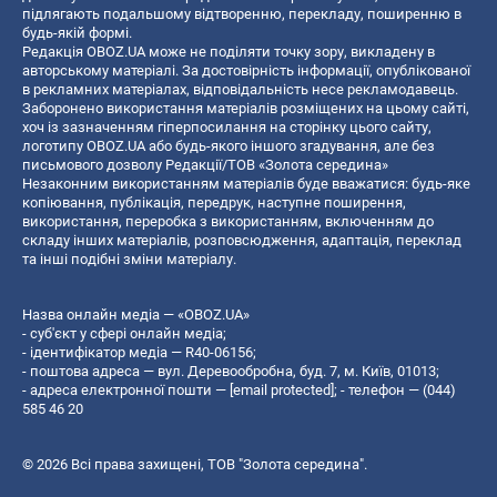
підлягають подальшому відтворенню, перекладу, поширенню в
будь-якій формі.
Редакція OBOZ.UA може не поділяти точку зору, викладену в
авторському матеріалі. За достовірність інформації, опублікованої
в рекламних матеріалах, відповідальність несе рекламодавець.
Заборонено використання матеріалів розміщених на цьому сайті,
хоч із зазначенням гіперпосилання на сторінку цього сайту,
логотипу OBOZ.UA або будь-якого іншого згадування, але без
письмового дозволу Редакції/ТОВ «Золота середина»
Незаконним використанням матеріалів буде вважатися: будь-яке
копiювання, публiкацiя, передрук, наступне поширення,
використання, переробка з використанням, включенням до
складу інших матеріалів, розповсюдження, адаптація, переклад
та інші подібні зміни матеріалу.
Назва онлайн медіа — «OBOZ.UA»
- суб'єкт у сфері онлайн медіа;
- ідентифікатор медіа — R40-06156;
- поштова адреса — вул. Деревообробна, буд. 7, м. Київ, 01013;
- адреса електронної пошти —
[email protected]
; - телефон — (044)
585 46 20
© 2026 Всі права захищені, ТОВ "Золота середина".