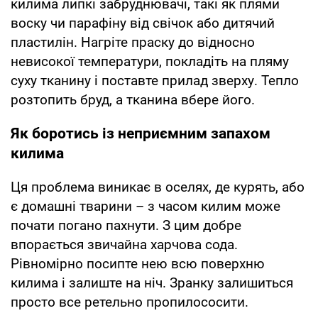
килима липкі забруднювачі, такі як плями
воску чи парафіну від свічок або дитячий
пластилін. Нагріте праску до відносно
невисокої температури, покладіть на пляму
суху тканину і поставте прилад зверху. Тепло
розтопить бруд, а тканина вбере його.
Як боротись із неприємним запахом
килима
Ця проблема виникає в оселях, де курять, або
є домашні тварини – з часом килим може
почати погано пахнути. З цим добре
впорається звичайна харчова сода.
Рівномірно посипте нею всю поверхню
килима і залиште на ніч. Зранку залишиться
просто все ретельно пропилососити.