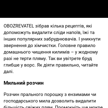
OBOZREVATEL зібрав кілька рецептів, які
допоможуть видалити сліди напоїв, їжі та
інших популярних забруднювачів. І уникнути
звернення до хімчистки. Головне правило
домашнього чищення килимів – у жодному
разі не терти пляму. Так ви увітрете бруд
глибше у ворс. Як діяти правильно, читайте
далі.
Мильний розчин
Розчин прального порошку з ензимами чи
господарського мила дозволить видалити
більшість свіжих плям. Промокніть ще мокре