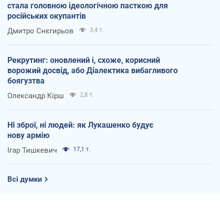
стала головною ідеологічною пасткою для
російських окупантів
Дмитро Снєгирьов
3,4 т.
Рекрутинг: оновлений і, схоже, корисний
ворожий досвід, або Діалектика вибагливого
боягузтва
Олександр Кірш
2,8 т.
Ні зброї, ні людей: як Лукашенко будує
нову армію
Ігар Тишкевич
17,1 т.
Всі думки