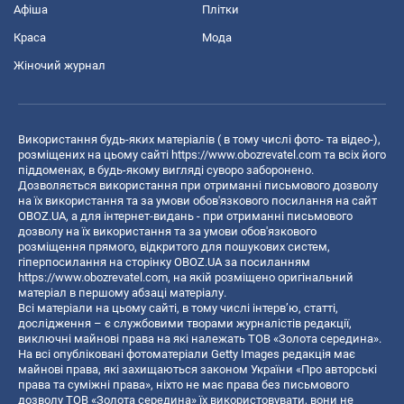
Афіша
Плітки
Краса
Мода
Жіночий журнал
Використання будь-яких матеріалів ( в тому числі фото- та відео-),
розміщених на цьому сайті
https://www.obozrevatel.com
та всіх його
піддоменах, в будь-якому вигляді суворо заборонено.
Дозволяється використання при отриманні письмового дозволу
на їх використання та за умови обов'язкового посилання на сайт
OBOZ.UA, а для інтернет-видань - при отриманні письмового
дозволу на їх використання та за умови обов'язкового
розміщення прямого, відкритого для пошукових систем,
гіперпосилання на сторінку OBOZ.UA за посиланням
https://www.obozrevatel.com
, на якій розміщено оригінальний
матеріал в першому абзаці матеріалу.
Всі матеріали на цьому сайті, в тому числі інтерв’ю, статті,
дослідження – є службовими творами журналістів редакції,
виключні майнові права на які належать ТОВ «Золота середина».
На всі опубліковані фотоматеріали Getty Images редакція має
майнові права, які захищаються законом України «Про авторські
права та суміжні права», ніхто не має права без письмового
дозволу ТОВ «Золота середина» їх використовувати, вони не