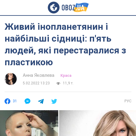
Живий інопланетянин і
найбільші сідниці: п'ять
людей, які перестаралися з
пластикою
Анна Яковлева
Краса
5.02.2022 13:23
11,9 т.
31
РУС