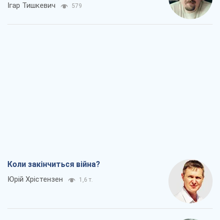
Коли закінчиться війна?
Юрій Хрістензен
1,6 т.
Україна вступила в надзвичайний
економічний стан. Чи є світло вкінці
тунелю?
Вадим Денисенко
1,1 т.
Чий буде Крим, той і переможе (NSJ), а
українських футбольних чиновників
можуть назвати вбивцями
Олександр Кірш
2,6 т.