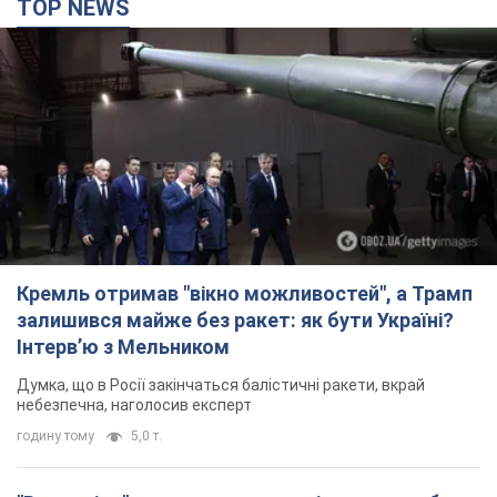
Кремль отримав "вікно можливостей", а Трамп
залишився майже без ракет: як бути Україні?
Інтерв’ю з Мельником
Думка, що в Росії закінчаться балістичні ракети, вкрай
небезпечна, наголосив експерт
годину тому
5,0 т.
"Все горіло": очевидиця розповіла про загибель
3-річного хлопчика і його рідних внаслідок
атаки РФ на Київщину. Відео та фото
Вічна пам'ять жертвам російського терору
годину тому
1,3 т.
У Німеччині зафіксували дрони над базою, де
ремонтують системи Patriot – Tagesschau
Служба охорони зафіксувала шість прольотів БПЛА
годину тому
354