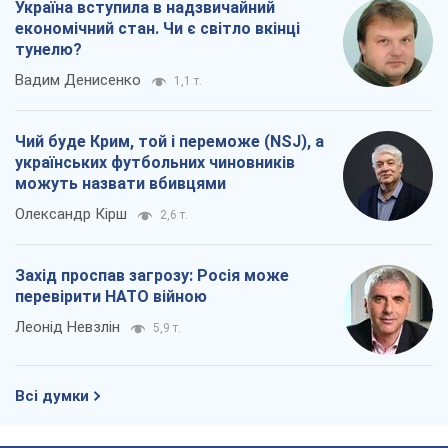
Захід проспав загрозу: Росія може
перевірити НАТО війною
Леонід Невзлін
5,9 т.
Всі думки
Про компанію
Команда
Правова інформація
Політика конфіденційності
Реклама на сайті
Документи
Редакційна політика
Журналісти OBOZ.UA на місці
подій