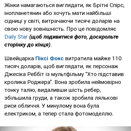
Жінки намагаються виглядати, як Брітні Спірс,
інопланетянин або хочуть мати найбільші
сідниці у світі, витрачаючи тисячі доларів на
свою нову зовнішність. Про це повідомляє
Daily Star
(щоб подивитися фото, доскрольте
сторінку до кінця)
.
Швейцарка
Піксі Фокс
витратила майже 110
тисяч доларів, щоб виглядати, як персонаж
Джесіка Реббіт із мультфільму "Хто підставив
кролика Роджера". Вона зробила неймовірно
тонку талію, видаливши шість ребер,
збільшила груди, а також зробила лялькові
риси обличчя. У минулому вона була
електриком, а тепер стала фотомоделлю.