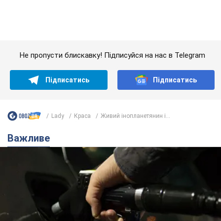
Важливе
АЗС "готуються" до суттєвого підвищення цін:
українцям розповіли, чого очікувати
Як на заправках уже змінили вартість пального
7.08.2026 22:56
24,0 т.
"Білий дім не є власністю Трампа":
суд США зупинив будівництво