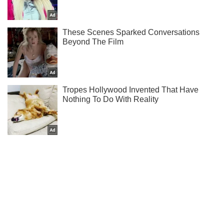
Не пропусти блискавку! Підписуйся на нас в Telegram
Підписатись
Підписатись
Lady
Краса
Живий інопланетянин і...