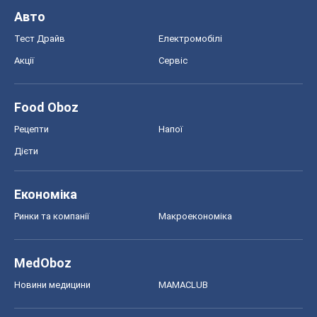
Економіка
Ринки та компанії
Макроекономіка
MedOboz
Новини медицини
MAMACLUB
Шоу
Афіша
Плітки
Краса
Мода
Жіночий журнал