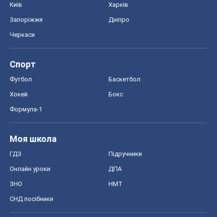
Моя школа
ГДЗ
Підручники
Онлайн уроки
ДПА
ЗНО
НМТ
СНД посібники
Авто
Тест Драйв
Електромобілі
Акції
Сервіс
Food Oboz
Рецепти
Напої
Дієти