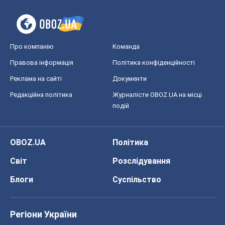
OBOZ.UA
Політика
Світ
Розслідування
Блоги
Суспільство
Регіони України
Київ
Харків
Запоріжжя
Дніпро
Черкаси
Спорт
Футбол
Баскетбол
Хокей
Бокс
Формула-1