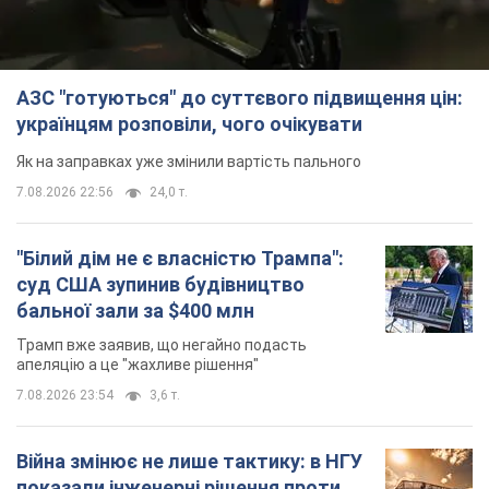
бальної зали за $400 млн
Трамп вже заявив, що негайно подасть
апеляцію а це "жахливе рішення"
7.08.2026 23:54
3,6 т.
Війна змінює не лише тактику: в НГУ
показали інженерні рішення проти
російських FPV-дронів. Фото
Це "постапокаліптична естетика зі світу
"Шаленого Макса"
7.08.2026 23:47
10,3 т.