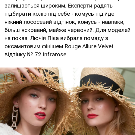
залишається широким. Експерти радять
підбирати колір під себе - комусь підійде
ніжний лососевий відтінок, комусь - навпаки,
більш яскравий, майже червоний. Для моделей
на показі Лючія Піка вибрала помаду з
оксамитовим фінішем Rouge Allure Velvet
відтінку № 72 Infrarose.