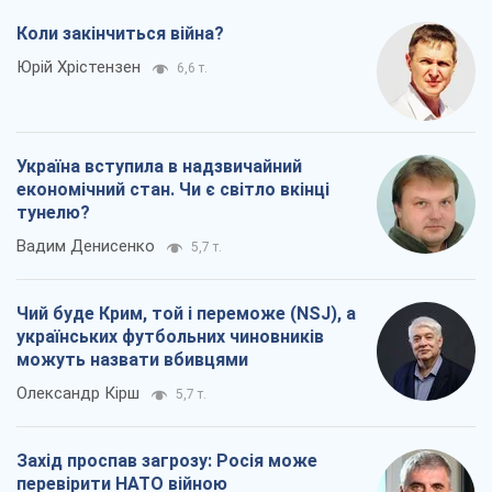
Коли закінчиться війна?
Юрій Хрістензен
6,6 т.
Україна вступила в надзвичайний
економічний стан. Чи є світло вкінці
тунелю?
Вадим Денисенко
5,7 т.
Чий буде Крим, той і переможе (NSJ), а
українських футбольних чиновників
можуть назвати вбивцями
Олександр Кірш
5,7 т.
Захід проспав загрозу: Росія може
перевірити НАТО війною