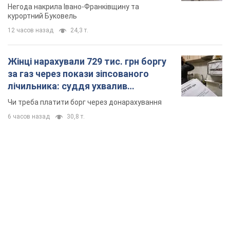
Відео
Негода накрила Івано-Франківщину та
курортний Буковель
12 часов назад
24,3 т.
Жінці нарахували 729 тис. грн боргу
за газ через покази зіпсованого
лічильника: суддя ухвалив
неочікуване рішення
Чи треба платити борг через донарахування
6 часов назад
30,8 т.