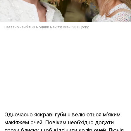
Одночасно яскраві губи нівелюються м'яким
макіяжем очей. Повікам необхідно додати
трохи блиску, щоб відтінити колір очей. Лючія