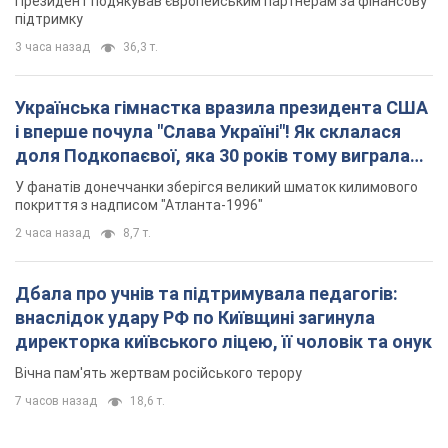
Президент подякував європейським партнерам за фінансову
підтримку
3 часа назад
36,3 т.
Українська гімнастка вразила президента США
і вперше почула "Слава Україні"! Як склалася
доля Подкопаєвої, яка 30 років тому виграла
"золото" Олімпіади
У фанатів донеччанки зберігся великий шматок килимового
покриття з надписом "Атланта-1996"
2 часа назад
8,7 т.
Дбала про учнів та підтримувала педагогів:
внаслідок удару РФ по Київщині загинула
директорка київського ліцею, її чоловік та онук
Вічна пам'ять жертвам російського терору
7 часов назад
18,6 т.