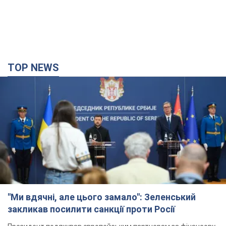
TOP NEWS
"Ми вдячні, але цього замало": Зеленський
закликав посилити санкції проти Росії