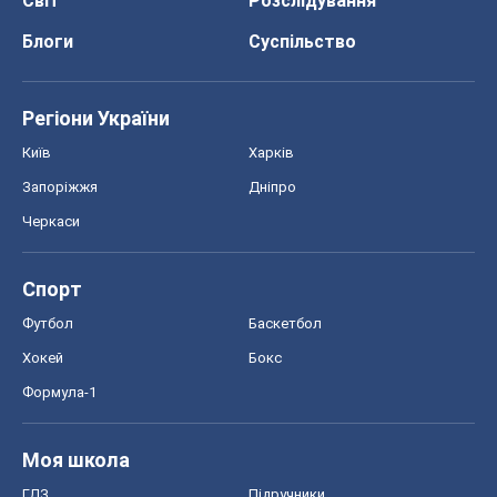
Світ
Розслідування
Блоги
Суспільство
Регіони України
Київ
Харків
Запоріжжя
Дніпро
Черкаси
Спорт
Футбол
Баскетбол
Хокей
Бокс
Формула-1
Моя школа
ГДЗ
Підручники