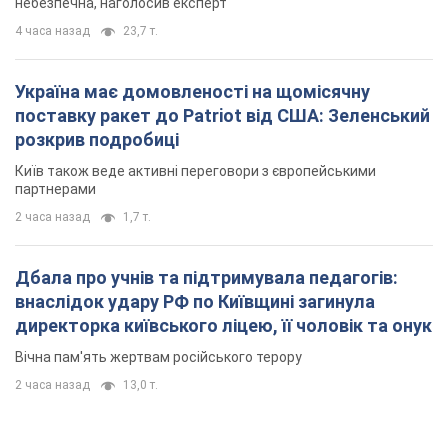
небезпечна, наголосив експерт
4 часа назад
23,7 т.
Україна має домовленості на щомісячну
поставку ракет до Patriot від США: Зеленський
розкрив подробиці
Київ також веде активні переговори з європейськими
партнерами
2 часа назад
1,7 т.
Дбала про учнів та підтримувала педагогів:
внаслідок удару РФ по Київщині загинула
директорка київського ліцею, її чоловік та онук
Вічна пам'ять жертвам російського терору
2 часа назад
13,0 т.