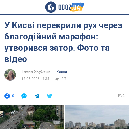
У Києві перекрили рух через
благодійний марафон:
утворився затор. Фото та
відео
Ганна Якубець
Кияни
17.05.2026 13:35
3,7 т.
0
РУС