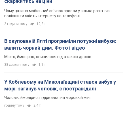
скаржитись на ціни
Чому ціни на мобільний зв'язок зросли у кілька разів і як
поліпшити якість інтернету на телефоні
2 години тому
12,2 т.
В окупованій Ялті прогриміли потужні вибухи:
валить чорний дим. Фото і відео
Місто, ймовірно, опинилося під атакою дронів
38 хвилин тому
1,1 т.
У Коблевому на Миколаївщині стався вибух у
морі: загинув чоловік, є постраждалі
Чоловік, ймовірно, підірвався на морській міні
годину тому
2,4 т.