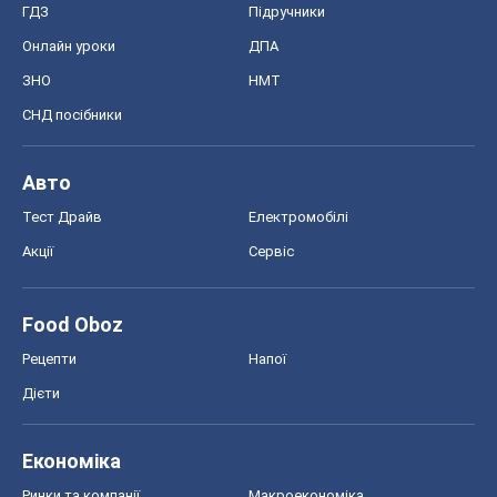
ГДЗ
Підручники
Онлайн уроки
ДПА
ЗНО
НМТ
СНД посібники
Авто
Тест Драйв
Електромобілі
Акції
Сервіс
Food Oboz
Рецепти
Напої
Дієти
Економіка
Ринки та компанії
Макроекономіка