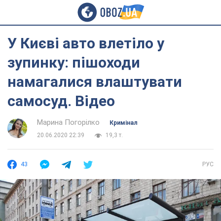
У Києві авто влетіло у
зупинку: пішоходи
намагалися влаштувати
самосуд. Відео
Марина Погорілко
Кримінал
20.06.2020 22:39
19,3 т.
43
РУС