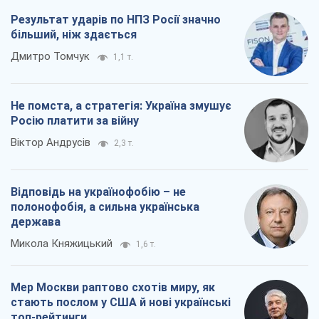
Результат ударів по НПЗ Росії значно
більший, ніж здається
Дмитро Томчук
1,1 т.
Не помста, а стратегія: Україна змушує
Росію платити за війну
Віктор Андрусів
2,3 т.
Відповідь на українофобію – не
полонофобія, а сильна українська
держава
Микола Княжицький
1,6 т.
Мер Москви раптово схотів миру, як
стають послом у США й нові українські
топ-рейтинги