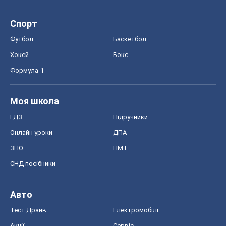
Спорт
Футбол
Баскетбол
Хокей
Бокс
Формула-1
Моя школа
ГДЗ
Підручники
Онлайн уроки
ДПА
ЗНО
НМТ
СНД посібники
Авто
Тест Драйв
Електромобілі
Акції
Сервіс