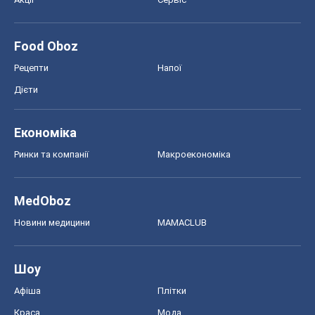
Food Oboz
Рецепти
Напої
Дієти
Економіка
Ринки та компанії
Макроекономіка
MedOboz
Новини медицини
MAMACLUB
Шоу
Афіша
Плітки
Краса
Мода