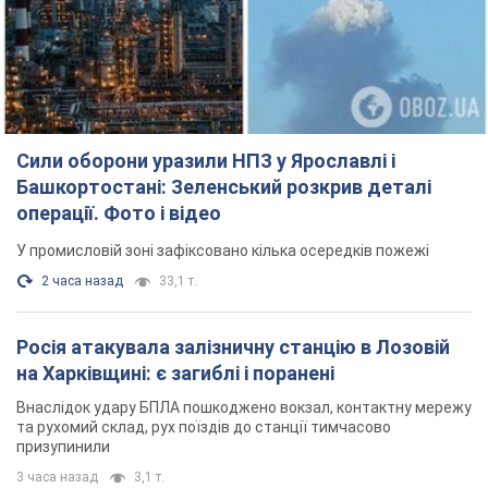
Сили оборони уразили НПЗ у Ярославлі і
Башкортостані: Зеленський розкрив деталі
операції. Фото і відео
У промисловій зоні зафіксовано кілька осередків пожежі
2 часа назад
33,1 т.
Росія атакувала залізничну станцію в Лозовій
на Харківщині: є загиблі і поранені
Внаслідок удару БПЛА пошкоджено вокзал, контактну мережу
та рухомий склад, рух поїздів до станції тимчасово
призупинили
3 часа назад
3,1 т.