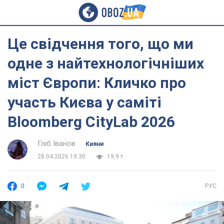
Це свідчення того, що ми
одне з найтехнологічніших
міст Європи: Кличко про
участь Києва у саміті
Bloomberg CityLab 2026
Гліб Іванов
Кияни
28.04.2026 19:30
19,9 т.
0
РУС