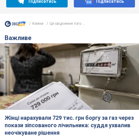
Підписатись
Підписатись
Кияни
Це свідчення того ...
Важливе
Жінці нарахували 729 тис. грн боргу за газ через
покази зіпсованого лічильника: суддя ухвалив
неочікуване рішення