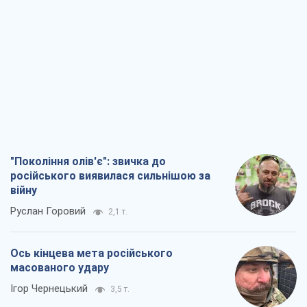
"Покоління олів'є": звичка до
російського виявилася сильнішою за
війну
Руслан Горовий
2,1 т.
Ось кінцева мета російського
масованого удару
Ігор Чернецький
3,5 т.