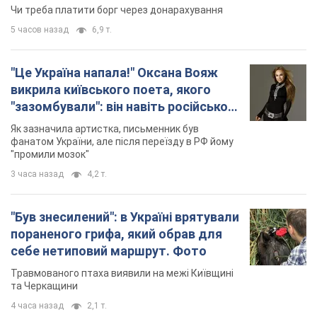
Чи треба платити борг через донарахування
5 часов назад
6,9 т.
"Це Україна напала!" Оксана Вояж
викрила київського поета, якого
"зазомбували": він навіть російської
не знав, а тепер хоче геноциду
Як зазначила артистка, письменник був
українців
фанатом України, але після переїзду в РФ йому
"промили мозок"
3 часа назад
4,2 т.
"Був знесилений": в Україні врятували
пораненого грифа, який обрав для
себе нетиповий маршрут. Фото
Травмованого птаха виявили на межі Київщині
та Черкащини
4 часа назад
2,1 т.