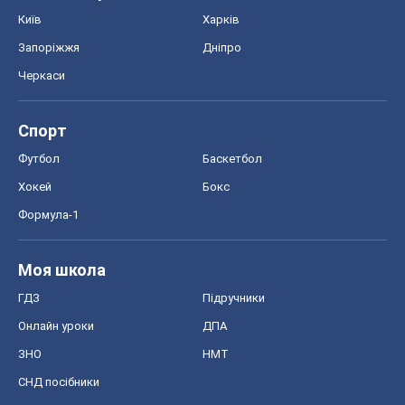
Київ
Харків
Запоріжжя
Дніпро
Черкаси
Спорт
Футбол
Баскетбол
Хокей
Бокс
Формула-1
Моя школа
ГДЗ
Підручники
Онлайн уроки
ДПА
ЗНО
НМТ
СНД посібники