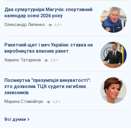
Два супертурніри Магучіх: спортивний
календар осені 2026 року
Олександр Липенко
6,0 т.
Ракетний щит і меч України: ставка на
виробництво власних ракет
Кирило Татарінов
2,8 т.
Посмертна "презумпція винуватості":
хто дозволив ТЦК судити загиблих
захисників
Марина Ставнійчук
6,5 т.
Всі думки