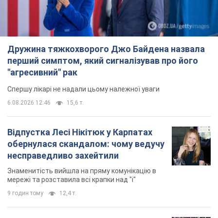
Дружина тяжкохворого Джо Байдена назвала
перший симптом, який сигналізував про його
"агресивний" рак
Спершу лікарі не надали цьому належної уваги
6.08.2026 12:46
15,6 т.
Відпустка Лесі Нікітюк у Карпатах
обернулася скандалом: чому ведучу
несправедливо захейтили
Знаменитість вийшла на пряму комунікацію в
мережі та розставила всі крапки над "і"
9 годин тому
12,4 т.