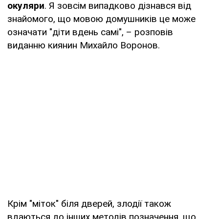
окуляри
. Я зовсім випадково дізнався від
знайомого, що мовою домушників це може
означати "діти вдень самі", – розповів
виданню киянин Михайло Воронов.
Крім "міток" біля дверей, злодії також
вдаються до інших методів позначення, що