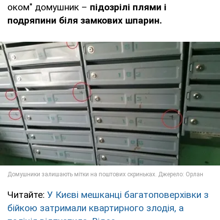
оком" домушник –
підозрілі плями і
подряпини біля замкових шпарин.
Читайте:
У Києві мешканці багатоповерхівки з
бійкою затримали квартирного злодія, а