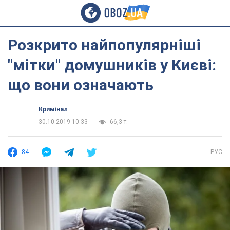
Розкрито найпопулярніші
"мітки" домушників у Києві:
що вони означають
Кримінал
30.10.2019 10:33
66,3 т.
84
РУС