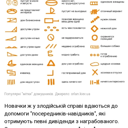
Новачки ж у злодійській справі вдаються до
допомоги "посередників-навідників", які
отримують певні дивіденди з награбованого.