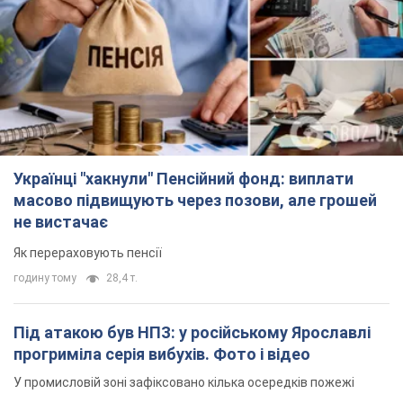
Українці "хакнули" Пенсійний фонд: виплати
масово підвищують через позови, але грошей
не вистачає
Як перераховують пенсії
годину тому
28,4 т.
Під атакою був НПЗ: у російському Ярославлі
прогриміла серія вибухів. Фото і відео
У промисловій зоні зафіксовано кілька осередків пожежі