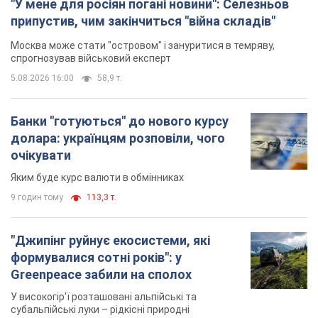
"У мене для росіян погані новини": Селезньов
припустив, чим закінчиться "війна складів"
Москва може стати "островом" і зануритися в темряву,
спрогнозував військовий експерт
5.08.2026 16:00
58,9 т.
Банки "готуються" до нового курсу
долара: українцям розповіли, чого
очікувати
Яким буде курс валюти в обмінниках
9 годин тому
113,3 т.
"Джипінг руйнує екосистеми, які
формувалися сотні років": у
Greenpeace забили на сполох
У високогір'ї розташовані альпійські та
субальпійські луки – рідкісні природні