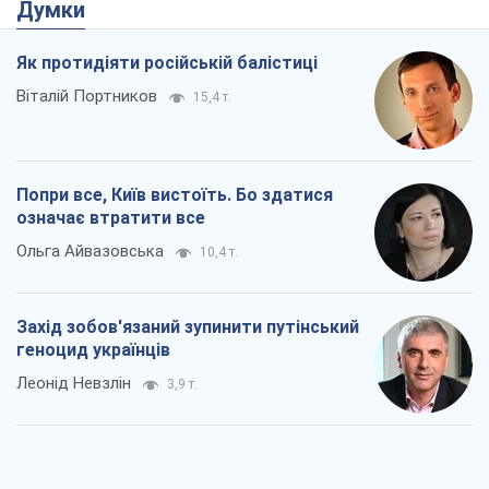
Думки
Як протидіяти російській балістиці
Віталій Портников
15,4 т.
Попри все, Київ вистоїть. Бо здатися
означає втратити все
Ольга Айвазовська
10,4 т.
Захід зобов'язаний зупинити путінський
геноцид українців
Леонід Невзлін
3,9 т.