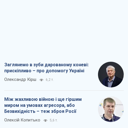
Заглянемо в зуби дарованому коневі:
прискіпливо – про допомогу Україні
Олександр Кірш
6,2 т.
Між жахливою війною і ще гіршим
миром на умовах агресора, або
Безвихідність – теж зброя Росії
Олексій Копитько
5,6 т.