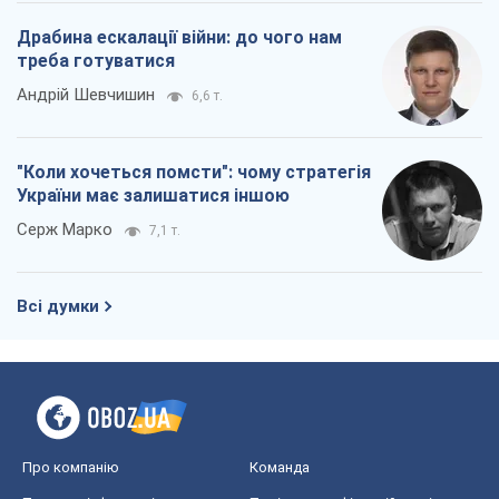
Драбина ескалації війни: до чого нам
треба готуватися
Андрій Шевчишин
6,6 т.
"Коли хочеться помсти": чому стратегія
України має залишатися іншою
Серж Марко
7,1 т.
Всі думки
Про компанію
Команда