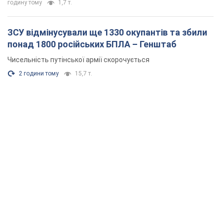
годину тому
1,7 т.
ЗСУ відмінусували ще 1330 окупантів та збили
понад 1800 російських БПЛА – Генштаб
Чисельність путінської армії скорочується
2 години тому
15,7 т.