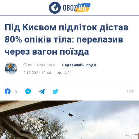
Під Києвом підліток дістав
80% опіків тіла: перелазив
через вагон поїзда
Олег Тимченко
Надзвичайні події
2.12.2021 10:44
4,3 т.
12
РУС