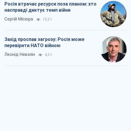
Росія втрачає ресурси поза планом: хто
насправді диктує темп війни
Сергій Місюра
10,2 т.
Захід проспав загрозу: Росія може
перевірити НАТО війною
Леонід Невзлін
4,2 т.