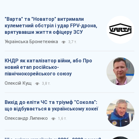
"Варта" та "Новатор" витримали
кулеметний обстріл і удар FPV-дрона,
врятувавши життя офіцеру ЗСУ
Українська Бронетехніка
3,7 т.
КНДР як каталізатор війни, або Про
новий етап російсько-
північнокорейського союзу
Олексій Кущ
3,8 т.
Вихід до еліти ЧС та тріумф "Сокола":
що відбувається в українському хокеї
Олександр Липенко
1,6 т.