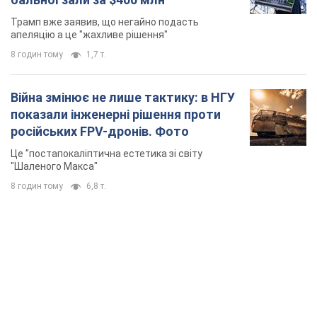
Трамп вже заявив, що негайно подасть
апеляцію а це "жахливе рішення"
8 годин тому
1,7 т.
Війна змінює не лише тактику: в НГУ
показали інженерні рішення проти
російських FPV-дронів. Фото
Це "постапокаліптична естетика зі світу
"Шаленого Макса"
8 годин тому
6,8 т.