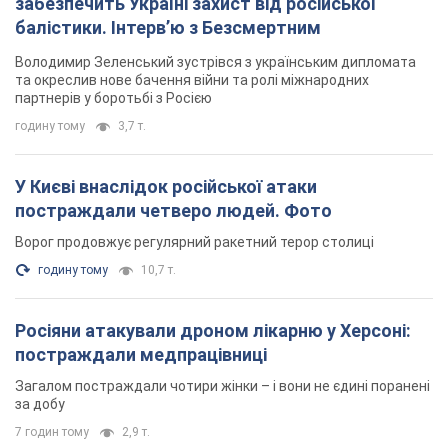
забезпечить Україні захист від російської
балістики. Інтерв’ю з Безсмертним
Володимир Зеленський зустрівся з українським дипломата
та окреслив нове бачення війни та ролі міжнародних
партнерів у боротьбі з Росією
годину тому
3,7 т.
У Києві внаслідок російської атаки
постраждали четверо людей. Фото
Ворог продовжує регулярний ракетний терор столиці
годину тому
10,7 т.
Росіяни атакували дроном лікарню у Херсоні:
постраждали медпрацівниці
Загалом постраждали чотири жінки – і вони не єдині поранені
за добу
7 годин тому
2,9 т.