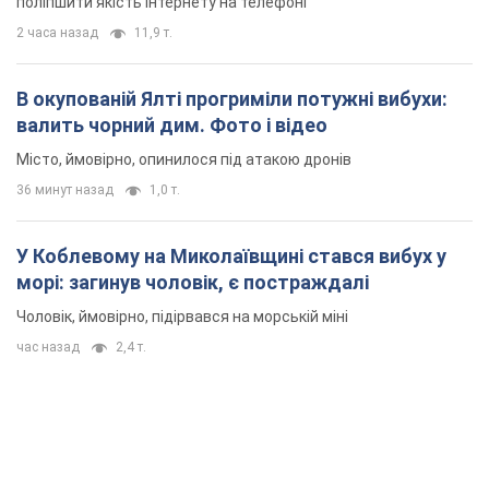
поліпшити якість інтернету на телефоні
2 часа назад
11,9 т.
В окупованій Ялті прогриміли потужні вибухи:
валить чорний дим. Фото і відео
Місто, ймовірно, опинилося під атакою дронів
36 минут назад
1,0 т.
У Коблевому на Миколаївщині стався вибух у
морі: загинув чоловік, є постраждалі
Чоловік, ймовірно, підірвався на морській міні
час назад
2,4 т.