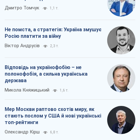
Дмитро Томчук
1,1 т.
Не помста, а стратегія: Україна змушує
Росію платити за війну
Віктор Андрусів
2,3 т.
Відповідь на українофобію – не
полонофобія, а сильна українська
держава
Микола Княжицький
1,6 т.
Мер Москви раптово схотів миру, як
стають послом у США й нові українські
топ-рейтинги
Олександр Кірш
6,8 т.