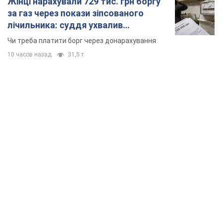
Жінці нарахували 729 тис. грн боргу
за газ через покази зіпсованого
лічильника: суддя ухвалив
неочікуване рішення
Чи треба платити борг через донарахування
10 часов назад
31,5 т.