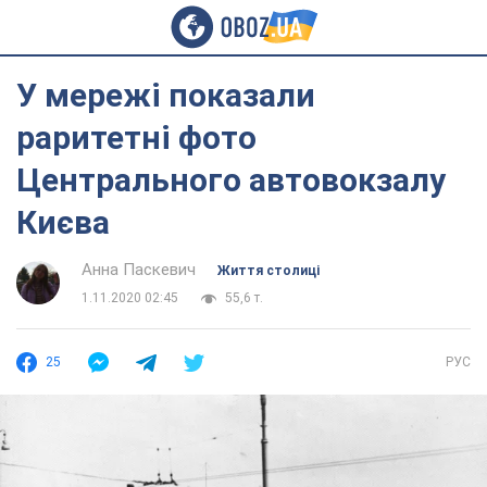
У мережі показали
раритетні фото
Центрального автовокзалу
Києва
Анна Паскевич
Життя столиці
1.11.2020 02:45
55,6 т.
25
РУС