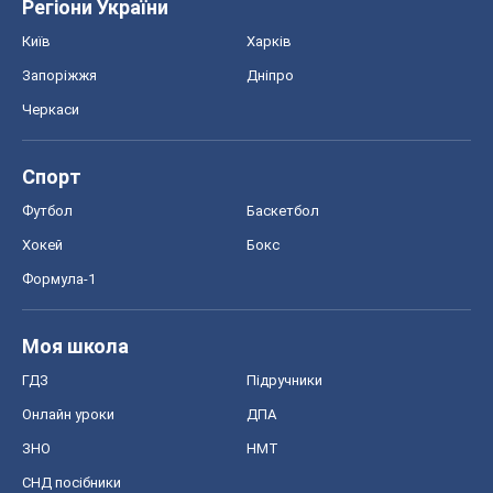
Регіони України
Київ
Харків
Запоріжжя
Дніпро
Черкаси
Спорт
Футбол
Баскетбол
Хокей
Бокс
Формула-1
Моя школа
ГДЗ
Підручники
Онлайн уроки
ДПА
ЗНО
НМТ
СНД посібники