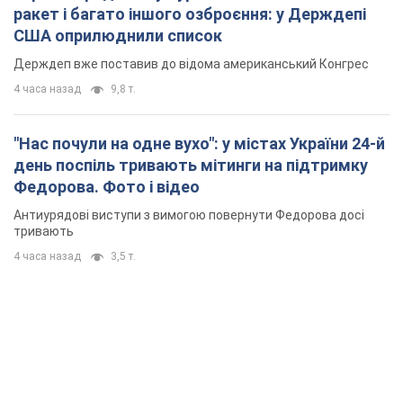
ракет і багато іншого озброєння: у Держдепі
США оприлюднили список
Держдеп вже поставив до відома американський Конгрес
4 часа назад
9,8 т.
"Нас почули на одне вухо": у містах України 24-й
день поспіль тривають мітинги на підтримку
Федорова. Фото і відео
Антиурядові виступи з вимогою повернути Федорова досі
тривають
4 часа назад
3,5 т.