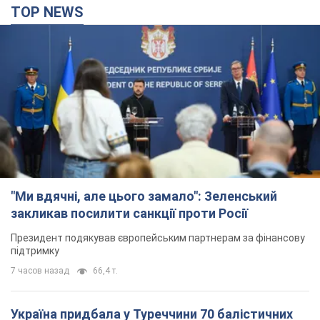
TOP NEWS
"Ми вдячні, але цього замало": Зеленський
закликав посилити санкції проти Росії
Президент подякував європейським партнерам за фінансову
підтримку
7 часов назад
66,4 т.
Україна придбала у Туреччини 70 балістичних