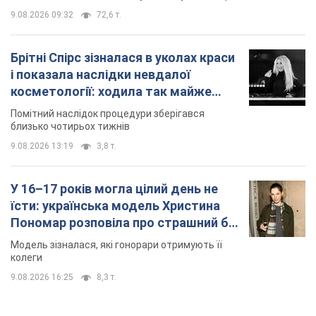
9.08.2026 09:32
72,6 т.
Брітні Спірс зізналася в уколах краси
і показала наслідки невдалої
косметології: ходила так майже
місяць
Помітний наслідок процедури зберігався
близько чотирьох тижнів
9.08.2026 13:19
3,8 т.
У 16–17 років могла цілий день не
їсти: українська модель Христина
Пономар розповіла про страшний бік
модельної кар’єри
Модель зізналася, які гонорари отримують її
колеги
9.08.2026 16:25
8,3 т.