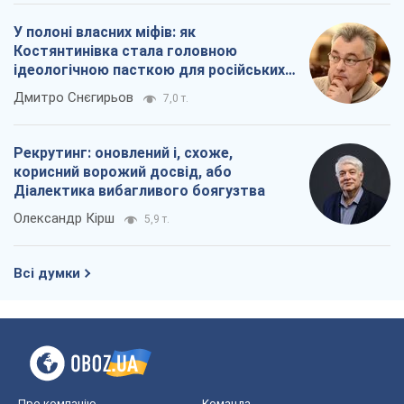
У полоні власних міфів: як
Костянтинівка стала головною
ідеологічною пасткою для російських
окупантів
Дмитро Снєгирьов
7,0 т.
Рекрутинг: оновлений і, схоже,
корисний ворожий досвід, або
Діалектика вибагливого боягузтва
Олександр Кірш
5,9 т.
Всі думки
Про компанію
Команда