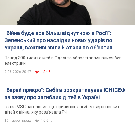
"Війна буде все більш відчутною в Росії":
Зеленський про наслідки нових ударів по
Україні, важливі звіти й атаки по об'єктах
ворога. Відео
Понад 300 тисяч сімей в Одесі та області залишалися без
електрики
9.08.2026 20:47
154,3 т.
"Вкрай прикро": Сибіга розкритикував ЮНІСЕФ
за заяву про загиблих дітей в Україні
Глава МЗС наголосив, що причиною загибелі українських
дітей є війна, яку розв'язала РФ
10 часов назад
10,6 т.