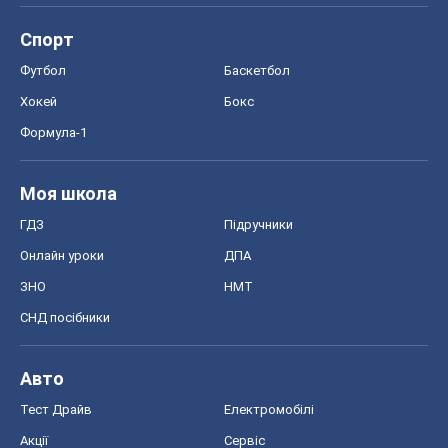
Спорт
Футбол
Баскетбол
Хокей
Бокс
Формула-1
Моя школа
ГДЗ
Підручники
Онлайн уроки
ДПА
ЗНО
НМТ
СНД посібники
Авто
Тест Драйв
Електромобілі
Акції
Сервіс