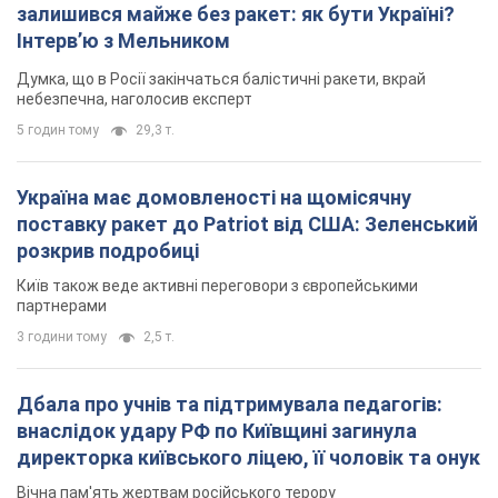
залишився майже без ракет: як бути Україні?
Інтерв’ю з Мельником
Думка, що в Росії закінчаться балістичні ракети, вкрай
небезпечна, наголосив експерт
5 годин тому
29,3 т.
Україна має домовленості на щомісячну
поставку ракет до Patriot від США: Зеленський
розкрив подробиці
Київ також веде активні переговори з європейськими
партнерами
3 години тому
2,5 т.
Дбала про учнів та підтримувала педагогів:
внаслідок удару РФ по Київщині загинула
директорка київського ліцею, її чоловік та онук
Вічна пам'ять жертвам російського терору