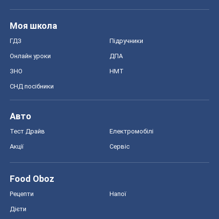
Моя школа
ГДЗ
Підручники
Онлайн уроки
ДПА
ЗНО
НМТ
СНД посібники
Авто
Тест Драйв
Електромобілі
Акції
Сервіс
Food Oboz
Рецепти
Напої
Дієти