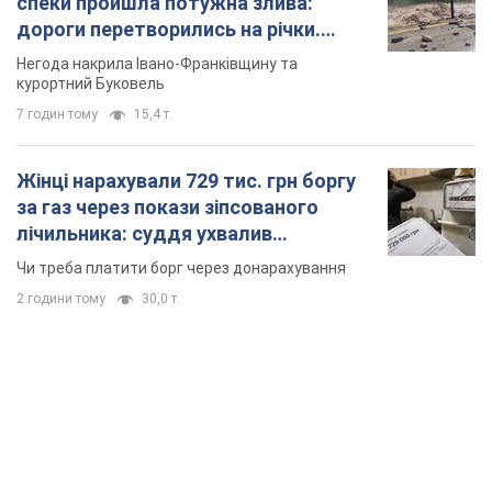
спеки пройшла потужна злива:
дороги перетворились на річки.
Відео
Негода накрила Івано-Франківщину та
курортний Буковель
7 годин тому
15,4 т.
Жінці нарахували 729 тис. грн боргу
за газ через покази зіпсованого
лічильника: суддя ухвалив
неочікуване рішення
Чи треба платити борг через донарахування
2 години тому
30,0 т.